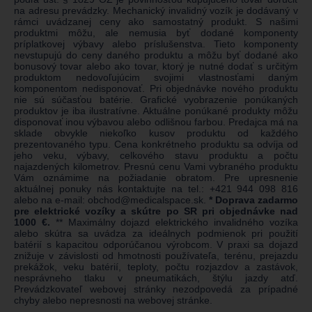
na adresu prevádzky. Mechanický invalidný vozík je dodávaný v
rámci uvádzanej ceny ako samostatný produkt. S našimi
produktmi môžu, ale nemusia byť dodané komponenty
príplatkovej výbavy alebo príslušenstva. Tieto komponenty
nevstupujú do ceny daného produktu a môžu byť dodané ako
bonusový tovar alebo ako tovar, ktorý je nutné dodať s určitým
produktom nedovoľujúcim svojimi vlastnosťami daným
komponentom nedisponovať. Pri objednávke nového produktu
nie sú súčasťou batérie. Grafické vyobrazenie ponúkaných
produktov je iba ilustratívne. Aktuálne ponúkané produkty môžu
disponovať inou výbavou alebo odlišnou farbou. Predajca má na
sklade obvykle niekoľko kusov produktu od každého
prezentovaného typu. Cena konkrétneho produktu sa odvíja od
jeho veku, výbavy, celkového stavu produktu a počtu
najazdených kilometrov. Presnú cenu Vami vybraného produktu
Vám oznámime na požiadanie obratom. Pre upresnenie
aktuálnej ponuky nás kontaktujte na tel.:
+421 944 098 816
alebo na e-mail:
obchod@medicalspace.sk
.
* Doprava zadarmo
pre elektrické vozíky a skútre po SR pri objednávke nad
1000 €.
** Maximálny dojazd elektrického invalidného vozíka
alebo skútra sa uvádza za ideálnych podmienok pri použití
batérií s kapacitou odporúčanou výrobcom. V praxi sa dojazd
znižuje v závislosti od hmotnosti používateľa, terénu, prejazdu
prekážok, veku batérií, teploty, počtu rozjazdov a zastávok,
nesprávneho tlaku v pneumatikách, štýlu jazdy atď.
Prevádzkovateľ webovej stránky nezodpovedá za prípadné
chyby alebo nepresnosti na webovej stránke.