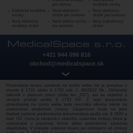
pro seniory
invalidné vozíky
Elektrické invalidné
Nové elektrické
Nový elektrický
vozíky
skútre pre seniorov
skúter pre seniorov
Nový elektrický
Nové elektro vozíky
Nový trojkolesový
invalidný skúter
pre seniorov
skúter
+421 944 098 816
obchod@medicalspace.sk
❯
Prezentácia tovaru uvedená na tomto webe nie je ponukou v
zmysle § 1731 alebo § 1732 zák. č. 89/2012 Sb., Občanský
zákoník v platnom znení (ďalej len „OZ“), ani sa nejedná o
verejný prísľub podľa § 1733 OZ. Z tejto prezentácie
umiestnenej na tomto webe teda nevzniká nikomu nárok na
uzatvorenie akejkoľvek zmluvy. Záujemcovi bude na jeho
žiadosť zaslaná predzmluvná dokumentácia podľa ust. § 1820 a
nasl. OZ. Cena je záväzná v okamihu uzavretia zmluvy, ktorá je
uzatváraná v písomnej forme alebo potvrdením záväznej
objednávky. V prípade vrátenia tovaru po odstúpení od zmluvy
podľa ust. § 1829 OZ je povinnosťou kupujúceho tovar doručiť