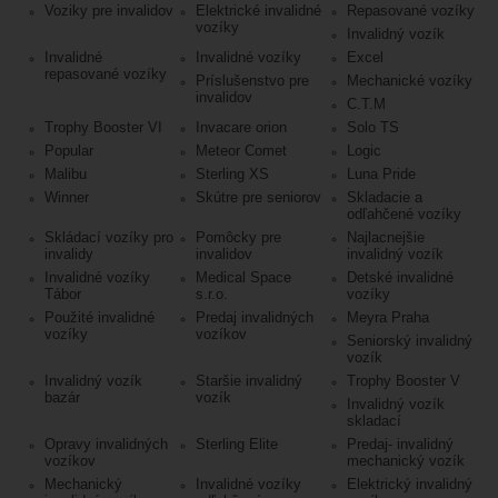
Voziky pre invalidov
Elektrické invalidné
Repasované vozíky
vozíky
Invalidný vozík
Invalidné
Invalidné vozíky
Excel
repasované vozíky
Príslušenstvo pre
Mechanické vozíky
invalidov
C.T.M
Trophy Booster VI
Invacare orion
Solo TS
Popular
Meteor Comet
Logic
Malibu
Sterling XS
Luna Pride
Winner
Skútre pre seniorov
Skladacie a
odľahčené vozíky
Skládací vozíky pro
Pomôcky pre
Najlacnejšie
invalidy
invalidov
invalidný vozík
Invalidné vozíky
Medical Space
Detské invalidné
Tábor
s.r.o.
vozíky
Použité invalidné
Predaj invalidných
Meyra Praha
vozíky
vozíkov
Seniorský invalidný
vozík
Invalidný vozík
Staršie invalidný
Trophy Booster V
bazár
vozík
Invalidný vozík
skladací
Opravy invalidných
Sterling Elite
Predaj- invalidný
vozíkov
mechanický vozík
Mechanický
Invalidné vozíky
Elektrický invalidný