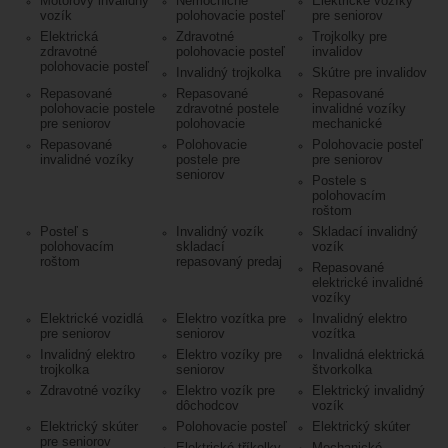
Motorový invalidný
Nemocničné
Elektrické vozíky
vozík
polohovacie posteľ
pre seniorov
Elektrická
Zdravotné
Trojkolky pre
zdravotné
polohovacie posteľ
invalidov
polohovacie posteľ
Invalidný trojkolka
Skútre pre invalidov
Repasované
Repasované
Repasované
polohovacie postele
zdravotné postele
invalidné vozíky
pre seniorov
polohovacie
mechanické
Repasované
Polohovacie
Polohovacie posteľ
invalidné vozíky
postele pre
pre seniorov
seniorov
Postele s
polohovacím
roštom
Posteľ s
Invalidný vozík
Skladací invalidný
polohovacím
skladací
vozík
roštom
repasovaný predaj
Repasované
elektrické invalidné
vozíky
Elektrické vozidlá
Elektro vozítka pre
Invalidný elektro
pre seniorov
seniorov
vozítka
Invalidný elektro
Elektro vozíky pre
Invalidná elektrická
trojkolka
seniorov
štvorkolka
Zdravotné vozíky
Elektro vozík pre
Elektrický invalidný
dôchodcov
vozík
Elektrický skúter
Polohovacie posteľ
Elektrický skúter
pre seniorov
Elektrické tříkolky
Mechanické