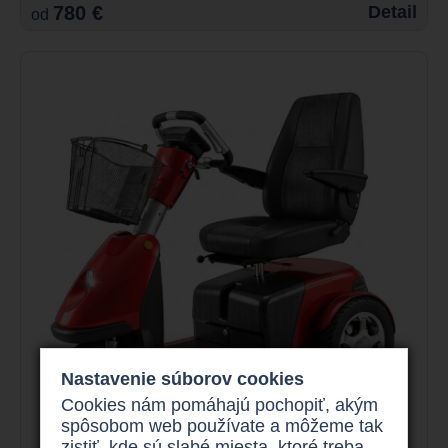
780 €
Detail
od
Nastavenie súborov cookies
Cookies nám pomáhajú pochopiť, akým
spôsobom web používate a môžeme tak
zistiť, kde sú slabé miesta, ktoré treba