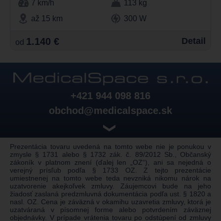
7 km/h
113 kg
až 15 km
300 W
1.140 €
Detail
od
+421 944 098 816
obchod@medicalspace.sk
❯
Prezentácia tovaru uvedená na tomto webe nie je ponukou v
zmysle § 1731 alebo § 1732 zák. č. 89/2012 Sb., Občanský
zákoník v platnom znení (ďalej len „OZ“), ani sa nejedná o
verejný prísľub podľa § 1733 OZ. Z tejto prezentácie
umiestnenej na tomto webe teda nevzniká nikomu nárok na
uzatvorenie akejkoľvek zmluvy. Záujemcovi bude na jeho
žiadosť zaslaná predzmluvná dokumentácia podľa ust. § 1820 a
nasl. OZ. Cena je záväzná v okamihu uzavretia zmluvy, ktorá je
uzatváraná v písomnej forme alebo potvrdením záväznej
objednávky. V prípade vrátenia tovaru po odstúpení od zmluvy