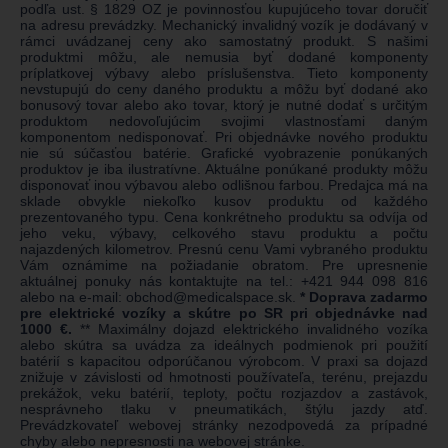
podľa ust. § 1829 OZ je povinnosťou kupujúceho tovar doručiť
na adresu prevádzky. Mechanický invalidný vozík je dodávaný v
rámci uvádzanej ceny ako samostatný produkt. S našimi
produktmi môžu, ale nemusia byť dodané komponenty
príplatkovej výbavy alebo príslušenstva. Tieto komponenty
nevstupujú do ceny daného produktu a môžu byť dodané ako
bonusový tovar alebo ako tovar, ktorý je nutné dodať s určitým
produktom nedovoľujúcim svojimi vlastnosťami daným
komponentom nedisponovať. Pri objednávke nového produktu
nie sú súčasťou batérie. Grafické vyobrazenie ponúkaných
produktov je iba ilustratívne. Aktuálne ponúkané produkty môžu
disponovať inou výbavou alebo odlišnou farbou. Predajca má na
sklade obvykle niekoľko kusov produktu od každého
prezentovaného typu. Cena konkrétneho produktu sa odvíja od
jeho veku, výbavy, celkového stavu produktu a počtu
najazdených kilometrov. Presnú cenu Vami vybraného produktu
Vám oznámime na požiadanie obratom. Pre upresnenie
aktuálnej ponuky nás kontaktujte na tel.:
+421 944 098 816
alebo na e-mail:
obchod@medicalspace.sk
.
* Doprava zadarmo
pre elektrické vozíky a skútre po SR pri objednávke nad
1000 €.
** Maximálny dojazd elektrického invalidného vozíka
alebo skútra sa uvádza za ideálnych podmienok pri použití
batérií s kapacitou odporúčanou výrobcom. V praxi sa dojazd
znižuje v závislosti od hmotnosti používateľa, terénu, prejazdu
prekážok, veku batérií, teploty, počtu rozjazdov a zastávok,
nesprávneho tlaku v pneumatikách, štýlu jazdy atď.
Prevádzkovateľ webovej stránky nezodpovedá za prípadné
chyby alebo nepresnosti na webovej stránke.