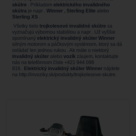
skútre
. Príkladom
elektrického invalidného
skútra
je napr .
Winner , Sterling Elite
alebo
Sterling XS
.
Všetky tieto
trojkolesové invalidné skútre
sa
vyznačujú výbornou stabilitou a napr . Už vyššie
spomínaný
elektrický invalidný skúter Winner
silným motorom a páčkovým systémom, ktorý sa dá
ovládať len jednou rukou . Ak máte o niektorý
invalidný skúter
alebo
vozík
záujem, kontaktujte
nás na telefónnom čísle +421 944 098
816.
Elektrický invalidný skúter Winner
nájdete
na
http://invoziky.sk/produkty/trojkolesove-skutre
.