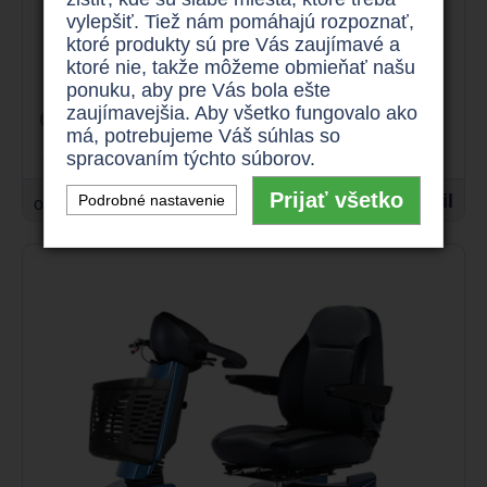
vylepšiť. Tiež nám pomáhajú rozpoznať,
Elektrický skúter pre seniorov
ktoré produkty sú pre Vás zaujímavé a
Trophy Booster 6
ktoré nie, takže môžeme obmieňať našu
ponuku, aby pre Vás bola ešte
zaujímavejšia. Aby všetko fungovalo ako
až 15 km/h
175 kg
má, potrebujeme Váš súhlas so
až 60 km
625 W
spracovaním týchto súborov.
Prijať všetko
1.190 €
Detail
Podrobné nastavenie
od