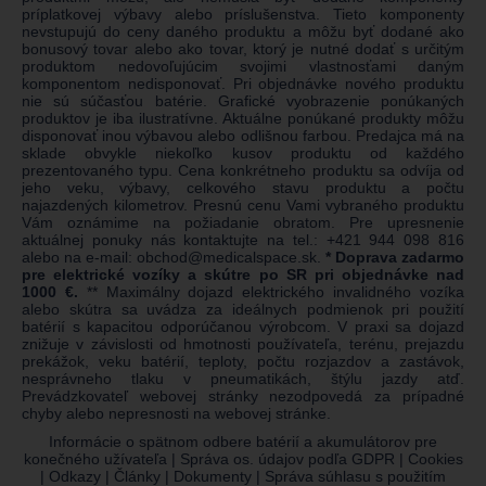
príplatkovej výbavy alebo príslušenstva. Tieto komponenty
nevstupujú do ceny daného produktu a môžu byť dodané ako
bonusový tovar alebo ako tovar, ktorý je nutné dodať s určitým
produktom nedovoľujúcim svojimi vlastnosťami daným
komponentom nedisponovať. Pri objednávke nového produktu
nie sú súčasťou batérie. Grafické vyobrazenie ponúkaných
produktov je iba ilustratívne. Aktuálne ponúkané produkty môžu
disponovať inou výbavou alebo odlišnou farbou. Predajca má na
sklade obvykle niekoľko kusov produktu od každého
prezentovaného typu. Cena konkrétneho produktu sa odvíja od
jeho veku, výbavy, celkového stavu produktu a počtu
najazdených kilometrov. Presnú cenu Vami vybraného produktu
Vám oznámime na požiadanie obratom. Pre upresnenie
aktuálnej ponuky nás kontaktujte na tel.:
+421 944 098 816
alebo na e-mail:
obchod@medicalspace.sk
.
* Doprava zadarmo
pre elektrické vozíky a skútre po SR pri objednávke nad
1000 €.
** Maximálny dojazd elektrického invalidného vozíka
alebo skútra sa uvádza za ideálnych podmienok pri použití
batérií s kapacitou odporúčanou výrobcom. V praxi sa dojazd
znižuje v závislosti od hmotnosti používateľa, terénu, prejazdu
prekážok, veku batérií, teploty, počtu rozjazdov a zastávok,
nesprávneho tlaku v pneumatikách, štýlu jazdy atď.
Prevádzkovateľ webovej stránky nezodpovedá za prípadné
chyby alebo nepresnosti na webovej stránke.
Informácie o spätnom odbere batérií a akumulátorov pre
konečného užívateľa
|
Správa os. údajov podľa GDPR
|
Cookies
|
Odkazy
|
Články
|
Dokumenty
|
Správa súhlasu s použitím