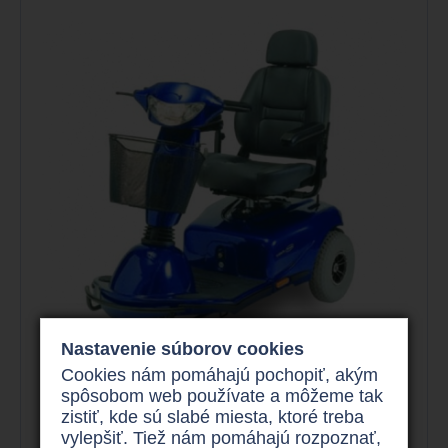
Nastavenie súborov cookies
Cookies nám pomáhajú pochopiť, akým
spôsobom web používate a môžeme tak
Trojkolka pre dochodcov
zistiť, kde sú slabé miesta, ktoré treba
Invacare Meteor 3
vylepšiť. Tiež nám pomáhajú rozpoznať,