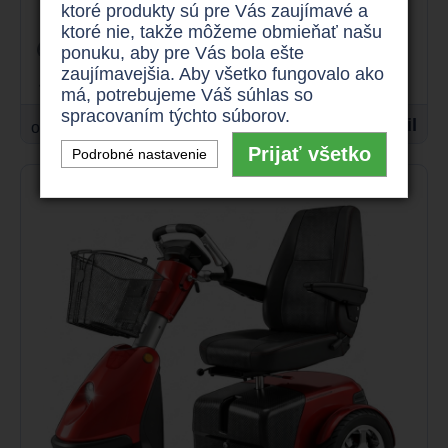
ktoré produkty sú pre Vás zaujímavé a
ktoré nie, takže môžeme obmieňať našu
15 km/h
175 kg
ponuku, aby pre Vás bola ešte
zaujímavejšia. Aby všetko fungovalo ako
až 40 km
800 W
má, potrebujeme Váš súhlas so
spracovaním týchto súborov.
1.060 €
Detail
od
Prijať všetko
Podrobné nastavenie