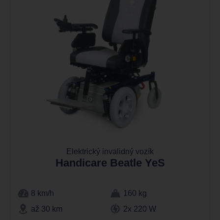
Elektrický invalidný vozík
Handicare Beatle YeS
8 km/h
160 kg
až 30 km
2x 220 W