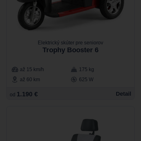
Elektrický skúter pre seniorov
Trophy Booster 6
až 15 km/h
175 kg
až 60 km
625 W
1.190 €
Detail
od