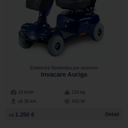
Elektrická štvorkolka pre seniorov
Invacare Auriga
10 km/h
110 kg
až 30 km
450 W
1.250 €
Detail
od