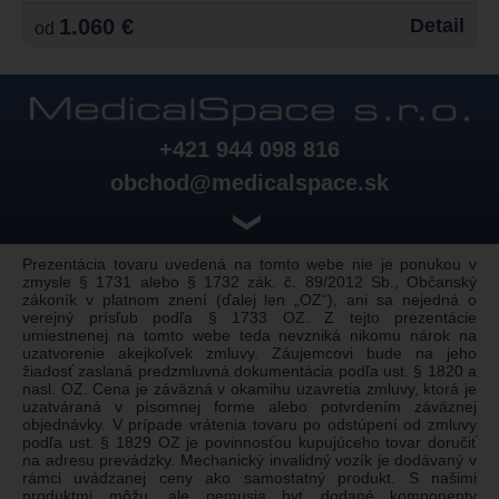
1.060 €
Detail
od
+421 944 098 816
obchod@medicalspace.sk
❯
Prezentácia tovaru uvedená na tomto webe nie je ponukou v
zmysle § 1731 alebo § 1732 zák. č. 89/2012 Sb., Občanský
zákoník v platnom znení (ďalej len „OZ“), ani sa nejedná o
verejný prísľub podľa § 1733 OZ. Z tejto prezentácie
umiestnenej na tomto webe teda nevzniká nikomu nárok na
uzatvorenie akejkoľvek zmluvy. Záujemcovi bude na jeho
žiadosť zaslaná predzmluvná dokumentácia podľa ust. § 1820 a
nasl. OZ. Cena je záväzná v okamihu uzavretia zmluvy, ktorá je
uzatváraná v písomnej forme alebo potvrdením záväznej
objednávky. V prípade vrátenia tovaru po odstúpení od zmluvy
podľa ust. § 1829 OZ je povinnosťou kupujúceho tovar doručiť
na adresu prevádzky. Mechanický invalidný vozík je dodávaný v
rámci uvádzanej ceny ako samostatný produkt. S našimi
produktmi môžu, ale nemusia byť dodané komponenty