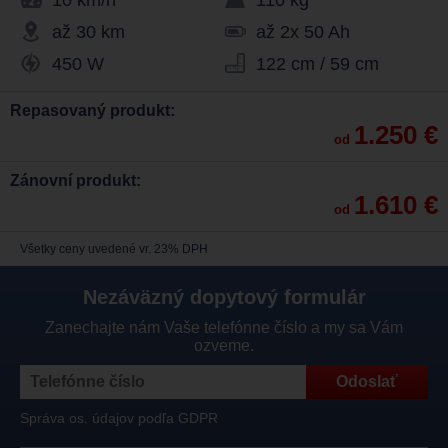
10 km/h
110 kg
až 30 km
až 2x 50 Ah
450 W
122 cm / 59 cm
Repasovaný produkt:
1.250 €
od
Zánovní produkt:
1.610 €
od
Všetky ceny uvedené vr. 23% DPH
Nezáväzný dopytový formulár
Zanechajte nám Vaše telefónne číslo a my sa Vám
ozveme.
Správa os. údajov podľa GDPR