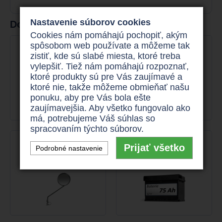
Nastavenie súborov cookies
Doporučené príslušenstvo
Cookies nám pomáhajú pochopiť, akým
DRÔTENÝ KOŠÍK
DRŽIAK NA PALICE
spôsobom web používate a môžeme tak
zistiť, kde sú slabé miesta, ktoré treba
80 €
55 €
vylepšiť. Tiež nám pomáhajú rozpoznať,
ktoré produkty sú pre Vás zaujímavé a
ktoré nie, takže môžeme obmieňať našu
ponuku, aby pre Vás bola ešte
zaujímavejšia. Aby všetko fungovalo ako
má, potrebujeme Váš súhlas so
spracovaním týchto súborov.
ZRKADLO
BATÉRIA 75 AH - K
Prijať všetko
Podrobné nastavenie
VOZÍKU
od
25 €
od
225 €