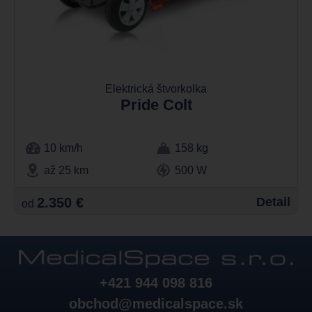
Elektrická štvorkolka
Pride Colt
10 km/h
158 kg
až 25 km
500 W
2.350 €
Detail
od
+421 944 098 816
obchod@medicalspace.sk