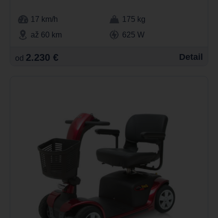
17 km/h
175 kg
až 60 km
625 W
2.230 €
Detail
od