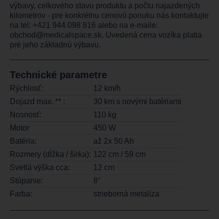
výbavy, celkového stavu produktu a počtu najazdených
kilometrov - pre konkrétnu cenovú ponuku nás kontaktujte
na tel:
+421 944 098 816
alebo na e-maile:
obchod@medicalspace.sk
. Uvedená cena vozíka platia
pre jeho základnú výbavu.
Technické parametre
Rýchlosť:
12 km/h
Dojazd max. ** :
30 km s novými batériami
Nosnosť:
110 kg
Motor
450 W
Batéria:
až 2x 50 Ah
Rozmery (dĺžka / šírka):
122 cm / 59 cm
Svetlá výška cca:
12 cm
Stúpanie:
8°
Farba:
strieborná metalíza