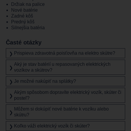
Držiak na palice
Nové batérie
Zadné kôš
Predný kôš
Silnejšia batéria
Časté otázky
Prispieva zdravotná poisťovňa na elektro skútre?
❯
Aký je stav batérií u repasovaných elektrických
❯
vozíkov a skútrov?
Je možné nakúpiť na splátky?
❯
Akým spôsobom dopravíte elektrický vozík, skúter či
❯
posteľ?
Môžem si dokúpiť nové batérie k vozíku alebo
❯
skútru?
Koľko váži elektrický vozík či skúter?
❯