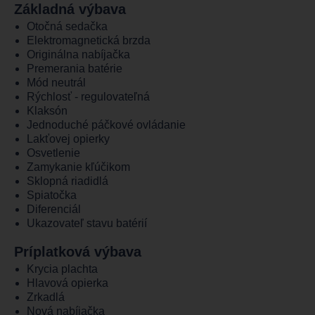
Základná výbava
Otočná sedačka
Elektromagnetická brzda
Originálna nabíjačka
Premerania batérie
Mód neutrál
Rýchlosť - regulovateľná
Klaksón
Jednoduché páčkové ovládanie
Lakťovej opierky
Osvetlenie
Zamykanie kľúčikom
Sklopná riadidlá
Spiatočka
Diferenciál
Ukazovateľ stavu batérií
Príplatková výbava
Krycia plachta
Hlavová opierka
Zrkadlá
Nová nabíjačka