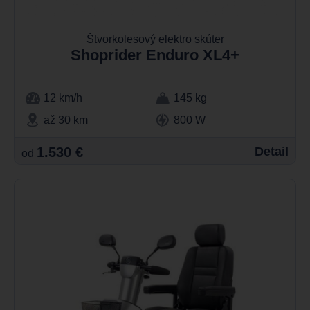
Štvorkolesový elektro skúter
Shoprider Enduro XL4+
12 km/h
145 kg
až 30 km
800 W
1.530 €
Detail
od