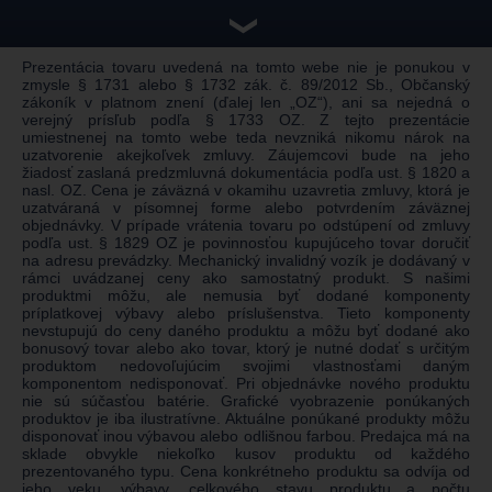
❯
Prezentácia tovaru uvedená na tomto webe nie je ponukou v
zmysle § 1731 alebo § 1732 zák. č. 89/2012 Sb., Občanský
zákoník v platnom znení (ďalej len „OZ“), ani sa nejedná o
verejný prísľub podľa § 1733 OZ. Z tejto prezentácie
umiestnenej na tomto webe teda nevzniká nikomu nárok na
uzatvorenie akejkoľvek zmluvy. Záujemcovi bude na jeho
žiadosť zaslaná predzmluvná dokumentácia podľa ust. § 1820 a
nasl. OZ. Cena je záväzná v okamihu uzavretia zmluvy, ktorá je
uzatváraná v písomnej forme alebo potvrdením záväznej
objednávky. V prípade vrátenia tovaru po odstúpení od zmluvy
podľa ust. § 1829 OZ je povinnosťou kupujúceho tovar doručiť
na adresu prevádzky. Mechanický invalidný vozík je dodávaný v
rámci uvádzanej ceny ako samostatný produkt. S našimi
produktmi môžu, ale nemusia byť dodané komponenty
príplatkovej výbavy alebo príslušenstva. Tieto komponenty
nevstupujú do ceny daného produktu a môžu byť dodané ako
bonusový tovar alebo ako tovar, ktorý je nutné dodať s určitým
produktom nedovoľujúcim svojimi vlastnosťami daným
komponentom nedisponovať. Pri objednávke nového produktu
nie sú súčasťou batérie. Grafické vyobrazenie ponúkaných
produktov je iba ilustratívne. Aktuálne ponúkané produkty môžu
disponovať inou výbavou alebo odlišnou farbou. Predajca má na
sklade obvykle niekoľko kusov produktu od každého
prezentovaného typu. Cena konkrétneho produktu sa odvíja od
jeho veku, výbavy, celkového stavu produktu a počtu