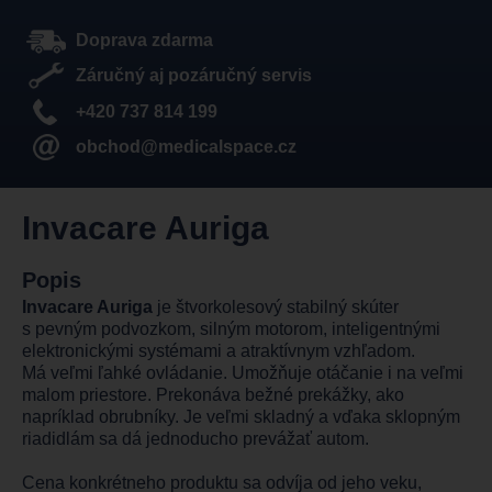
Doprava zdarma
Záručný aj pozáručný servis
+420 737 814 199
obchod@medicalspace.cz
Invacare Auriga
Popis
Invacare Auriga
je štvorkolesový stabilný skúter
s pevným podvozkom, silným motorom, inteligentnými
elektronickými systémami a atraktívnym vzhľadom.
Má veľmi ľahké ovládanie. Umožňuje otáčanie i na veľmi
malom priestore. Prekonáva bežné prekážky, ako
napríklad obrubníky. Je veľmi skladný a vďaka sklopným
riadidlám sa dá jednoducho prevážať autom.
Cena konkrétneho produktu sa odvíja od jeho veku,