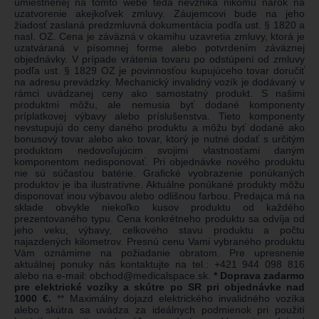
umiestnenej na tomto webe teda nevzniká nikomu nárok na
uzatvorenie akejkoľvek zmluvy. Záujemcovi bude na jeho
žiadosť zaslaná predzmluvná dokumentácia podľa ust. § 1820 a
nasl. OZ. Cena je záväzná v okamihu uzavretia zmluvy, ktorá je
uzatváraná v písomnej forme alebo potvrdením záväznej
objednávky. V prípade vrátenia tovaru po odstúpení od zmluvy
podľa ust. § 1829 OZ je povinnosťou kupujúceho tovar doručiť
na adresu prevádzky. Mechanický invalidný vozík je dodávaný v
rámci uvádzanej ceny ako samostatný produkt. S našimi
produktmi môžu, ale nemusia byť dodané komponenty
príplatkovej výbavy alebo príslušenstva. Tieto komponenty
nevstupujú do ceny daného produktu a môžu byť dodané ako
bonusový tovar alebo ako tovar, ktorý je nutné dodať s určitým
produktom nedovoľujúcim svojimi vlastnosťami daným
komponentom nedisponovať. Pri objednávke nového produktu
nie sú súčasťou batérie. Grafické vyobrazenie ponúkaných
produktov je iba ilustratívne. Aktuálne ponúkané produkty môžu
disponovať inou výbavou alebo odlišnou farbou. Predajca má na
sklade obvykle niekoľko kusov produktu od každého
prezentovaného typu. Cena konkrétneho produktu sa odvíja od
jeho veku, výbavy, celkového stavu produktu a počtu
najazdených kilometrov. Presnú cenu Vami vybraného produktu
Vám oznámime na požiadanie obratom. Pre upresnenie
aktuálnej ponuky nás kontaktujte na tel.:
+421 944 098 816
alebo na e-mail:
obchod@medicalspace.sk
.
* Doprava zadarmo
pre elektrické vozíky a skútre po SR pri objednávke nad
1000 €.
** Maximálny dojazd elektrického invalidného vozíka
alebo skútra sa uvádza za ideálnych podmienok pri použití