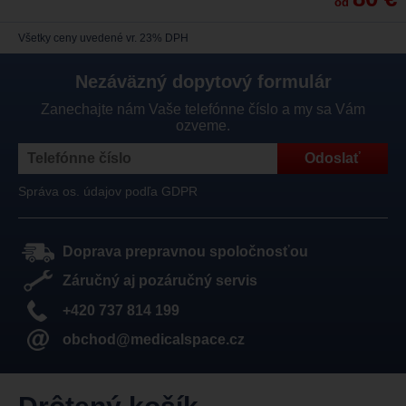
od
Všetky ceny uvedené vr. 23% DPH
Nezáväzný dopytový formulár
Zanechajte nám Vaše telefónne číslo a my sa Vám
ozveme.
Správa os. údajov podľa GDPR
Doprava prepravnou spoločnosťou
Záručný aj pozáručný servis
+420 737 814 199
obchod@medicalspace.cz