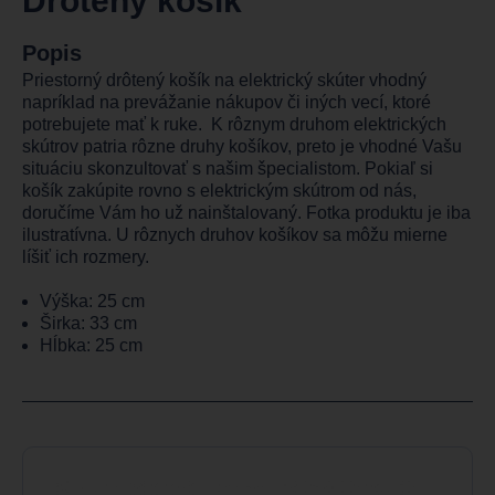
Drôtený košík
Popis
Priestorný drôtený košík na elektrický skúter vhodný
napríklad na prevážanie nákupov či iných vecí, ktoré
potrebujete mať k ruke. K rôznym druhom elektrických
skútrov patria rôzne druhy košíkov, preto je vhodné Vašu
situáciu skonzultovať s našim špecialistom. Pokiaľ si
košík zakúpite rovno s elektrickým skútrom od nás,
doručíme Vám ho už nainštalovaný. Fotka produktu je iba
ilustratívna. U rôznych druhov košíkov sa môžu mierne
líšiť ich rozmery.
Výška: 25 cm
Širka: 33 cm
Hĺbka: 25 cm