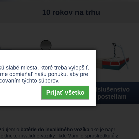
10 rokov na trhu
slabé miesta, ktoré treba vylepšiť.
žeme obmieňať našu ponuku, aby pre
covaním týchto súborov.
cie
Príslušenstvo
Príslušenstvo
Prijať všetko
e
k vozíkom
k posteliam
e záujem o
batérie do invalidného vozíka
ako je napr .
elektricke-invalidne-voziky
, kde Vám je sprostredkujú z