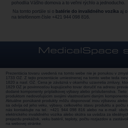
pohodlia Vášho domova a to veľmi rýchlo a jednoducho.
Na tomto portále si o
batérie do invalidného vozíka
aj o
na telefónnom čísle +421 944 098 816.
Prezentácia tovaru uvedená na tomto webe nie je ponukou v zmysle
1733 OZ. Z tejto prezentácie umiestnenej na tomto webe teda nev
1820 a nasl. OZ. Cena je záväzná v okamihu uzavretia zmluvy, kto
1829 OZ je povinnosťou kupujúceho tovar doručiť na adresu prevád
dodané komponenty príplatkovej výbavy alebo príslušenstva. Tieto
produktom nedovoľujúcim svojimi vlastnosťami daným komponentom n
Aktuálne ponúkané produkty môžu disponovať inou výbavou alebo 
sa odvíja od jeho veku, výbavy, celkového stavu produktu a počt
nás kontaktujte na tel.:
+421 944 098 816
alebo na e-mail:
obch
elektrického invalidného vozíka alebo skútra sa uvádza za ideálnyc
prejazdu prekážok, veku batérií, teploty, počtu rozjazdov a zastá
na webovej stránke.