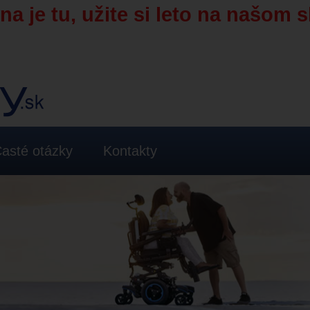
a je tu, užite si leto na našom s
asté otázky
Kontakty