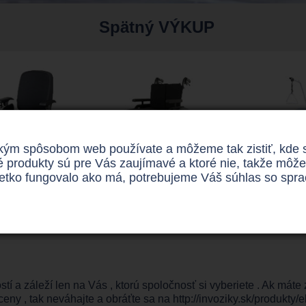
Spätný VÝKUP
m spôsobom web používate a môžeme tak zistiť, kde sú 
é produkty sú pre Vás zaujímavé a ktoré nie, takže mô
šetko fungovalo ako má, potrebujeme Váš súhlas so spra
lektrické
Mechanické
Polohova
lidné vozíky
invalidné vozíky
postel
tí a záleží len na Vás , ktorú spoločnosť si vyberiete . Ak mát
eny , tak neváhajte a obráťte sa na
http://invoziky.sk/produkty/