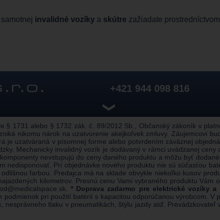
 samotnej
invalidné vozíky
a
skútre
zažiadate prostredníctvom 
+421 944 098 816
❯
 § 1731 alebo § 1732 zák. č. 89/2012 Sb., Občanský zákoník v platnom
zniká nikomu nárok na uzatvorenie akejkoľvek zmluvy. Záujemcovi bu
rá je uzatváraná v písomnej forme alebo potvrdením záväznej objednáv
zky. Mechanický invalidný vozík je dodávaný v rámci uvádzanej ceny
 komponenty nevstupujú do ceny daného produktu a môžu byť dodané a
edisponovať. Pri objednávke nového produktu nie sú súčasťou batéri
odlišnou farbou. Predajca má na sklade obvykle niekoľko kusov pro
u najazdených kilometrov. Presnú cenu Vami vybraného produktu Vám
od@medicalspace.sk
.
* Doprava zadarmo pre elektrické vozíky a
h podmienok pri použití batérií s kapacitou odporúčanou výrobcom. V pra
vok, nesprávneho tlaku v pneumatikách, štýlu jazdy atď. Prevádzkovat