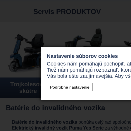
Servis PRODUKTOV
Nastavenie súborov cookies
Cookies nám pomáhajú pochopiť, aký
Tiež nám pomáhajú rozpoznať, ktor
Vás bola ešte zaujímavejšia. Aby v
Trojkolesové
Štvorkolesové
E
Podrobné nastavenie
skútre
skútre
inva
Batérie do invalidného vozíka
Batérie do invalidného vozíka
ponúka celý rad spoločnos
Elektrický invalidný vozík Puma Yes Serie
za výhodné c