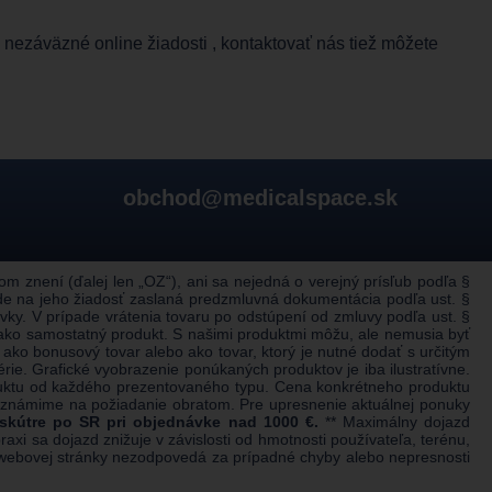
nezáväzné online žiadosti , kontaktovať nás tiež môžete
obchod@medicalspace.sk
 znení (ďalej len „OZ“), ani sa nejedná o verejný prísľub podľa §
de na jeho žiadosť zaslaná predzmluvná dokumentácia podľa ust. §
ky. V prípade vrátenia tovaru po odstúpení od zmluvy podľa ust. §
 ako samostatný produkt. S našimi produktmi môžu, ale nemusia byť
ko bonusový tovar alebo ako tovar, ktorý je nutné dodať s určitým
e. Grafické vyobrazenie ponúkaných produktov je iba ilustratívne.
duktu od každého prezentovaného typu. Cena konkrétneho produktu
 oznámime na požiadanie obratom. Pre upresnenie aktuálnej ponuky
 skútre po SR pri objednávke nad 1000 €.
** Maximálny dojazd
xi sa dojazd znižuje v závislosti od hmotnosti používateľa, terénu,
eľ webovej stránky nezodpovedá za prípadné chyby alebo nepresnosti