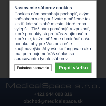
V tom prípade sa pozrite na
Nastavenie súborov cookies
http://invoziky.sk/produkty/elektricke-invalidne-
voziky
kde Vám ho sprostredkujú z pohodlia Vášho
Cookies nám pomáhajú pochopiť, akým
domova , rýchlo, jednoducho a za výhodné ceny .
spôsobom web používate a môžeme tak
zistiť, kde sú slabé miesta, ktoré treba
Na tomto portále si o
použitý invalidný vozík
vylepšiť. Tiež nám pomáhajú rozpoznať,
zažiadate prostredníctvom nezáväzné online
ktoré produkty sú pre Vás zaujímavé a
žiadosti , ktorú podľa postupu pravdivo vyplníte a
ktoré nie, takže môžeme obmieňať našu
odošlete . Po odoslaní žiadosti vyčkáte na kontakt
ponuku, aby pre Vás bola ešte
odborne vyškoleného špecialistu , ktorý Vám
zaujímavejšia. Aby všetko fungovalo ako
pomôže s výberom najvhodnejšieho
invalidného
má, potrebujeme Váš súhlas so
vozíka
. Kontaktné telefónne číslo je +421 944 098
816.
spracovaním týchto súborov.
Prijať všetko
Podrobné nastavenie
+421 944 098 816
obchod@medicalspace.sk