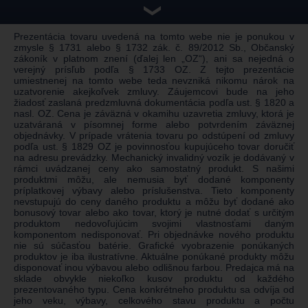
❯
Prezentácia tovaru uvedená na tomto webe nie je ponukou v
zmysle § 1731 alebo § 1732 zák. č. 89/2012 Sb., Občanský
zákoník v platnom znení (ďalej len „OZ“), ani sa nejedná o
verejný prísľub podľa § 1733 OZ. Z tejto prezentácie
umiestnenej na tomto webe teda nevzniká nikomu nárok na
uzatvorenie akejkoľvek zmluvy. Záujemcovi bude na jeho
žiadosť zaslaná predzmluvná dokumentácia podľa ust. § 1820 a
nasl. OZ. Cena je záväzná v okamihu uzavretia zmluvy, ktorá je
uzatváraná v písomnej forme alebo potvrdením záväznej
objednávky. V prípade vrátenia tovaru po odstúpení od zmluvy
podľa ust. § 1829 OZ je povinnosťou kupujúceho tovar doručiť
na adresu prevádzky. Mechanický invalidný vozík je dodávaný v
rámci uvádzanej ceny ako samostatný produkt. S našimi
produktmi môžu, ale nemusia byť dodané komponenty
príplatkovej výbavy alebo príslušenstva. Tieto komponenty
nevstupujú do ceny daného produktu a môžu byť dodané ako
bonusový tovar alebo ako tovar, ktorý je nutné dodať s určitým
produktom nedovoľujúcim svojimi vlastnosťami daným
komponentom nedisponovať. Pri objednávke nového produktu
nie sú súčasťou batérie. Grafické vyobrazenie ponúkaných
produktov je iba ilustratívne. Aktuálne ponúkané produkty môžu
disponovať inou výbavou alebo odlišnou farbou. Predajca má na
sklade obvykle niekoľko kusov produktu od každého
prezentovaného typu. Cena konkrétneho produktu sa odvíja od
jeho veku, výbavy, celkového stavu produktu a počtu