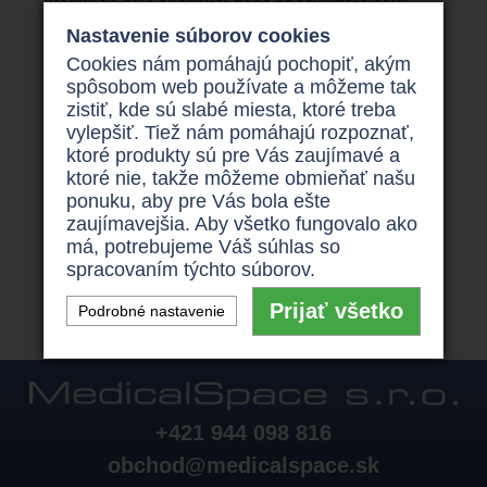
rada spoločností a záleží len na Vás , ktorú
Nastavenie súborov cookies
spoločnosť si vyberiete .
Cookies nám pomáhajú pochopiť, akým
Máte záujem o
elektrické inavlidní skútre
ako je
spôsobom web používate a môžeme tak
napr .
Trophy Booster V
za výhodné ceny ? V tom
zistiť, kde sú slabé miesta, ktoré treba
prípade sa obráťte na
vylepšiť. Tiež nám pomáhajú rozpoznať,
http://invoziky.sk/produkty/trojkolesove-skutre
kde
ktoré produkty sú pre Vás zaujímavé a
Vám je sprostredkujú z pohodlia Vášho domova
ktoré nie, takže môžeme obmieňať našu
veľmi rýchlo a jednoducho. Na tomto portále si o
ponuku, aby pre Vás bola ešte
pomôcky pre invalidov
zažiadate pomocou
zaujímavejšia. Aby všetko fungovalo ako
nezáväzné online žiadosti , ktorú podľa postupu
má, potrebujeme Váš súhlas so
pravdivo vyplníte a odošlete . Telefónne číslo je
+421 944 098 816.
spracovaním týchto súborov.
Prijať všetko
Podrobné nastavenie
+421 944 098 816
obchod@medicalspace.sk