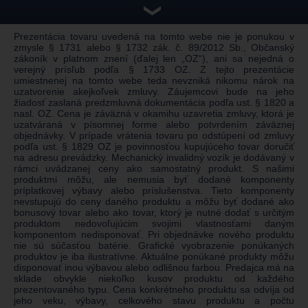
❯
Prezentácia tovaru uvedená na tomto webe nie je ponukou v
zmysle § 1731 alebo § 1732 zák. č. 89/2012 Sb., Občanský
zákoník v platnom znení (ďalej len „OZ“), ani sa nejedná o
verejný prísľub podľa § 1733 OZ. Z tejto prezentácie
umiestnenej na tomto webe teda nevzniká nikomu nárok na
uzatvorenie akejkoľvek zmluvy. Záujemcovi bude na jeho
žiadosť zaslaná predzmluvná dokumentácia podľa ust. § 1820 a
nasl. OZ. Cena je záväzná v okamihu uzavretia zmluvy, ktorá je
uzatváraná v písomnej forme alebo potvrdením záväznej
objednávky. V prípade vrátenia tovaru po odstúpení od zmluvy
podľa ust. § 1829 OZ je povinnosťou kupujúceho tovar doručiť
na adresu prevádzky. Mechanický invalidný vozík je dodávaný v
rámci uvádzanej ceny ako samostatný produkt. S našimi
produktmi môžu, ale nemusia byť dodané komponenty
príplatkovej výbavy alebo príslušenstva. Tieto komponenty
nevstupujú do ceny daného produktu a môžu byť dodané ako
bonusový tovar alebo ako tovar, ktorý je nutné dodať s určitým
produktom nedovoľujúcim svojimi vlastnosťami daným
komponentom nedisponovať. Pri objednávke nového produktu
nie sú súčasťou batérie. Grafické vyobrazenie ponúkaných
produktov je iba ilustratívne. Aktuálne ponúkané produkty môžu
disponovať inou výbavou alebo odlišnou farbou. Predajca má na
sklade obvykle niekoľko kusov produktu od každého
prezentovaného typu. Cena konkrétneho produktu sa odvíja od
jeho veku, výbavy, celkového stavu produktu a počtu