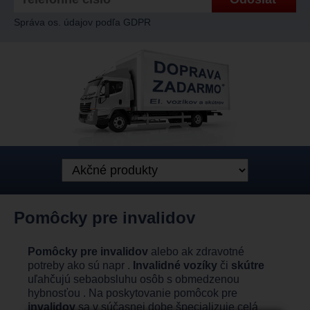
Správa os. údajov podľa GDPR
Pomôcky pre invalidov
Pomôcky pre invalidov
alebo ak zdravotné
potreby ako sú napr .
Invalidné vozíky
či
skútre
uľahčujú sebaobsluhu osôb s obmedzenou
hybnosťou . Na poskytovanie pomôcok pre
invalidov
sa v súčasnej dobe špecializuje celá