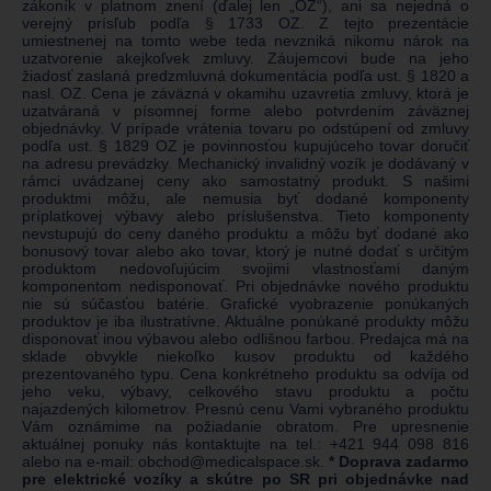
zákoník v platnom znení (ďalej len „OZ“), ani sa nejedná o
verejný prísľub podľa § 1733 OZ. Z tejto prezentácie
umiestnenej na tomto webe teda nevzniká nikomu nárok na
uzatvorenie akejkoľvek zmluvy. Záujemcovi bude na jeho
žiadosť zaslaná predzmluvná dokumentácia podľa ust. § 1820 a
nasl. OZ. Cena je záväzná v okamihu uzavretia zmluvy, ktorá je
uzatváraná v písomnej forme alebo potvrdením záväznej
objednávky. V prípade vrátenia tovaru po odstúpení od zmluvy
podľa ust. § 1829 OZ je povinnosťou kupujúceho tovar doručiť
na adresu prevádzky. Mechanický invalidný vozík je dodávaný v
rámci uvádzanej ceny ako samostatný produkt. S našimi
produktmi môžu, ale nemusia byť dodané komponenty
príplatkovej výbavy alebo príslušenstva. Tieto komponenty
nevstupujú do ceny daného produktu a môžu byť dodané ako
bonusový tovar alebo ako tovar, ktorý je nutné dodať s určitým
produktom nedovoľujúcim svojimi vlastnosťami daným
komponentom nedisponovať. Pri objednávke nového produktu
nie sú súčasťou batérie. Grafické vyobrazenie ponúkaných
produktov je iba ilustratívne. Aktuálne ponúkané produkty môžu
disponovať inou výbavou alebo odlišnou farbou. Predajca má na
sklade obvykle niekoľko kusov produktu od každého
prezentovaného typu. Cena konkrétneho produktu sa odvíja od
jeho veku, výbavy, celkového stavu produktu a počtu
najazdených kilometrov. Presnú cenu Vami vybraného produktu
Vám oznámime na požiadanie obratom. Pre upresnenie
aktuálnej ponuky nás kontaktujte na tel.:
+421 944 098 816
alebo na e-mail:
obchod@medicalspace.sk
.
* Doprava zadarmo
pre elektrické vozíky a skútre po SR pri objednávke nad