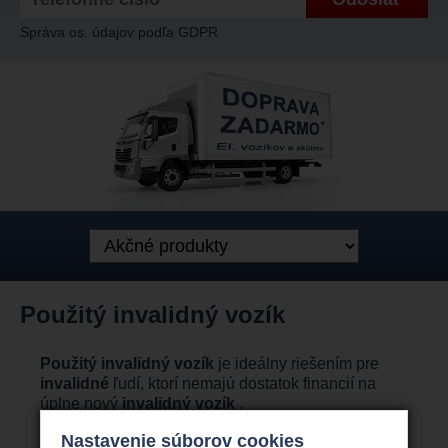
Správa os. údajov podľa GDPR
Použitý invalidný vozík
Použitý invalidný vozík
je ideálny riešením pre
invalidné
ľudí, ktorí nemajú dostatok financií na
úplne nový
invalidný vozík
.
Máte záujem o
použitý invalidný vozík
napr .
Nastavenie súborov cookies