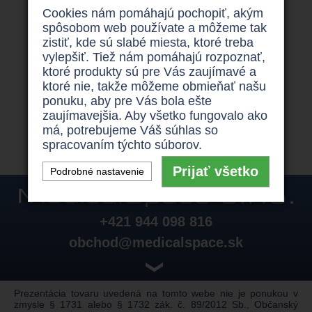
Elektrický invalidný skúter Luna Pride
či
Logic
Cookies nám pomáhajú pochopiť, akým
za výhodné ceny ? Neváhajte a obráťte sa na
spôsobom web používate a môžeme tak
http://invoziky.sk/produkty/trojkolesove-skutre
, kde
zistiť, kde sú slabé miesta, ktoré treba
Vám ho sprostredkujú z pohodlia Vášho domova .
vylepšiť. Tiež nám pomáhajú rozpoznať,
Na tomto portále si o
invalidný vozík
zažiadate
ktoré produkty sú pre Vás zaujímavé a
prostredníctvom nezáväzné online žiadosti , alebo
ktoré nie, takže môžeme obmieňať našu
nás môžete kontaktovať na telefónnom čísle +421
ponuku, aby pre Vás bola ešte
944 098 816 a my Vám s výberom toho správneho
zaujímavejšia. Aby všetko fungovalo ako
invalidného vozíka
radi pomôžeme.
má, potrebujeme Váš súhlas so
spracovaním týchto súborov.
Prijať všetko
Podrobné nastavenie
+421 944 098 816
obchod@medicalspace.sk
❯
Prezentácia tovaru uvedená na tomto webe nie je ponukou v
zmysle § 1731 alebo § 1732 zák. č. 89/2012 Sb., Občanský