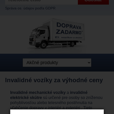
Správa os. údajov podľa GDPR
Invalidné vozíky za výhodné ceny
Invalidné mechanické vozíky
a
invalidné
elektrické skútre
sú určené pre osoby so zníženou
pohyblivosťou alebo telesného postihnutia na
uľahčenie dopravy v interiéri a exteriéri . Tieto
vozíky
dnes poskytuje celý rad spoločností a záleží