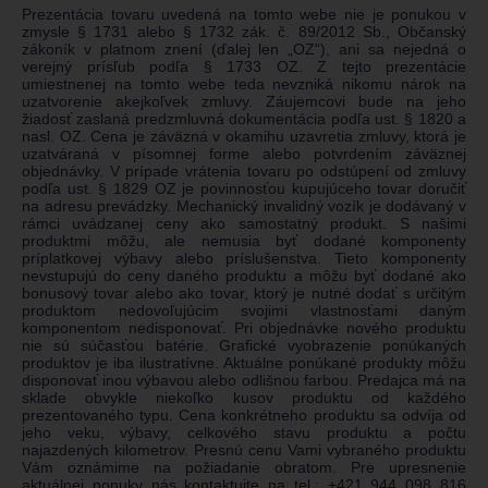
Prezentácia tovaru uvedená na tomto webe nie je ponukou v
zmysle § 1731 alebo § 1732 zák. č. 89/2012 Sb., Občanský
zákoník v platnom znení (ďalej len „OZ“), ani sa nejedná o
verejný prísľub podľa § 1733 OZ. Z tejto prezentácie
umiestnenej na tomto webe teda nevzniká nikomu nárok na
uzatvorenie akejkoľvek zmluvy. Záujemcovi bude na jeho
žiadosť zaslaná predzmluvná dokumentácia podľa ust. § 1820 a
nasl. OZ. Cena je záväzná v okamihu uzavretia zmluvy, ktorá je
uzatváraná v písomnej forme alebo potvrdením záväznej
objednávky. V prípade vrátenia tovaru po odstúpení od zmluvy
podľa ust. § 1829 OZ je povinnosťou kupujúceho tovar doručiť
na adresu prevádzky. Mechanický invalidný vozík je dodávaný v
rámci uvádzanej ceny ako samostatný produkt. S našimi
produktmi môžu, ale nemusia byť dodané komponenty
príplatkovej výbavy alebo príslušenstva. Tieto komponenty
nevstupujú do ceny daného produktu a môžu byť dodané ako
bonusový tovar alebo ako tovar, ktorý je nutné dodať s určitým
produktom nedovoľujúcim svojimi vlastnosťami daným
komponentom nedisponovať. Pri objednávke nového produktu
nie sú súčasťou batérie. Grafické vyobrazenie ponúkaných
produktov je iba ilustratívne. Aktuálne ponúkané produkty môžu
disponovať inou výbavou alebo odlišnou farbou. Predajca má na
sklade obvykle niekoľko kusov produktu od každého
prezentovaného typu. Cena konkrétneho produktu sa odvíja od
jeho veku, výbavy, celkového stavu produktu a počtu
najazdených kilometrov. Presnú cenu Vami vybraného produktu
Vám oznámime na požiadanie obratom. Pre upresnenie
aktuálnej ponuky nás kontaktujte na tel.:
+421 944 098 816