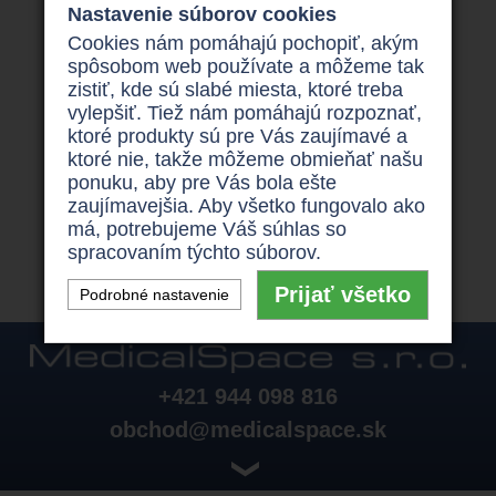
Nastavenie súborov cookies
len na Vás , ktorú spoločnosť si vyberiete .
Cookies nám pomáhajú pochopiť, akým
Máte záujem o
invalidný vozík
za výhodné ceny ?
spôsobom web používate a môžeme tak
V tom prípade sa obráťte na
zistiť, kde sú slabé miesta, ktoré treba
http://invoziky.sk/produkty/elektricke-invalidne-
vylepšiť. Tiež nám pomáhajú rozpoznať,
voziky
kde nájdete napr .
Elektrický invalidný
ktoré produkty sú pre Vás zaujímavé a
vozík Invacare Storm
a kde si o ne požiadate
ktoré nie, takže môžeme obmieňať našu
prostredníctvom nezáväzné online žiadosti ,
ponuku, aby pre Vás bola ešte
Kontaktovať nás tiež môžete pre viac informácií o
zaujímavejšia. Aby všetko fungovalo ako
invalidných vozíkoch
na telefónnom čísle +421
má, potrebujeme Váš súhlas so
944 098 816.
spracovaním týchto súborov.
Prijať všetko
Podrobné nastavenie
+421 944 098 816
obchod@medicalspace.sk
❯