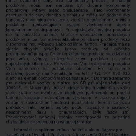
rámci uvádzanej ceny ako samostatný produkt. S našimi
produktmi môžu, ale nemusia byť dodané komponenty
príplatkovej výbavy alebo príslušenstva. Tieto komponenty
nevstupujú do ceny daného produktu a môžu byť dodané ako
bonusový tovar alebo ako tovar, ktorý je nutné dodať s určitým
produktom nedovoľujúcim svojimi vlastnosťami daným
komponentom nedisponovať. Pri objednávke nového produktu
nie sú súčasťou batérie. Grafické vyobrazenie ponúkaných
produktov je iba ilustratívne. Aktuálne ponúkané produkty môžu
disponovať inou výbavou alebo odlišnou farbou. Predajca má na
sklade obvykle niekoľko kusov produktu od každého
prezentovaného typu. Cena konkrétneho produktu sa odvíja od
jeho veku, výbavy, celkového stavu produktu a počtu
najazdených kilometrov. Presnú cenu Vami vybraného produktu
Vám oznámime na požiadanie obratom. Pre upresnenie
aktuálnej ponuky nás kontaktujte na tel.:
+421 944 098 816
alebo na e-mail:
obchod@medicalspace.sk
.
* Doprava zadarmo
pre elektrické vozíky a skútre po SR pri objednávke nad
1000 €.
** Maximálny dojazd elektrického invalidného vozíka
alebo skútra sa uvádza za ideálnych podmienok pri použití
batérií s kapacitou odporúčanou výrobcom. V praxi sa dojazd
znižuje v závislosti od hmotnosti používateľa, terénu, prejazdu
prekážok, veku batérií, teploty, počtu rozjazdov a zastávok,
nesprávneho tlaku v pneumatikách, štýlu jazdy atď.
Prevádzkovateľ webovej stránky nezodpovedá za prípadné
chyby alebo nepresnosti na webovej stránke.
Informácie o spätnom odbere batérií a akumulátorov pre
konečného užívateľa
|
Správa os. údajov podľa GDPR
|
Cookies