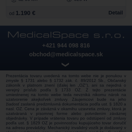
1.190 €
Detail
od
+421 944 098 816
obchod@medicalspace.sk
❯
Prezentácia tovaru uvedená na tomto webe nie je ponukou v
zmysle § 1731 alebo § 1732 zák. č. 89/2012 Sb., Občanský
zákoník v platnom znení (ďalej len „OZ“), ani sa nejedná o
verejný prísľub podľa § 1733 OZ. Z tejto prezentácie
umiestnenej na tomto webe teda nevzniká nikomu nárok na
uzatvorenie akejkoľvek zmluvy. Záujemcovi bude na jeho
žiadosť zaslaná predzmluvná dokumentácia podľa ust. § 1820 a
nasl. OZ. Cena je záväzná v okamihu uzavretia zmluvy, ktorá je
uzatváraná v písomnej forme alebo potvrdením záväznej
objednávky. V prípade vrátenia tovaru po odstúpení od zmluvy
podľa ust. § 1829 OZ je povinnosťou kupujúceho tovar doručiť
na adresu prevádzky. Mechanický invalidný vozík je dodávaný v