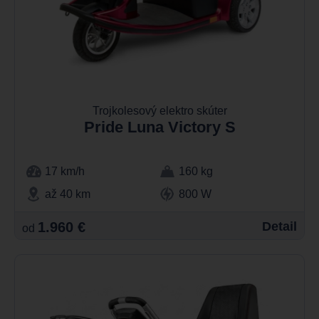
Trojkolesový elektro skúter
Pride Luna Victory S
17 km/h
160 kg
až 40 km
800 W
1.960 €
Detail
od