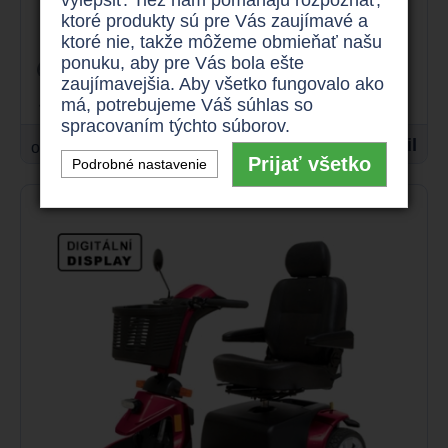
Afikim Breeze S3
ktoré produkty sú pre Vás zaujímavé a
ktoré nie, takže môžeme obmieňať našu
ponuku, aby pre Vás bola ešte
18 km/h
200 kg
zaujímavejšia. Aby všetko fungovalo ako
až 55 km
1 400 W
má, potrebujeme Váš súhlas so
spracovaním týchto súborov.
2.870 €
Detail
od
Prijať všetko
Podrobné nastavenie