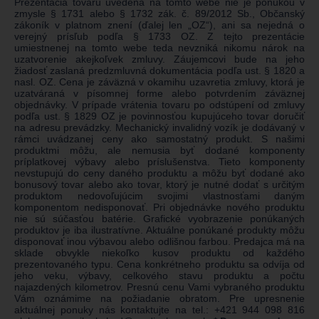
Prezentácia tovaru uvedená na tomto webe nie je ponukou v
zmysle § 1731 alebo § 1732 zák. č. 89/2012 Sb., Občanský
zákoník v platnom znení (ďalej len „OZ“), ani sa nejedná o
verejný prísľub podľa § 1733 OZ. Z tejto prezentácie
umiestnenej na tomto webe teda nevzniká nikomu nárok na
uzatvorenie akejkoľvek zmluvy. Záujemcovi bude na jeho
žiadosť zaslaná predzmluvná dokumentácia podľa ust. § 1820 a
nasl. OZ. Cena je záväzná v okamihu uzavretia zmluvy, ktorá je
uzatváraná v písomnej forme alebo potvrdením záväznej
objednávky. V prípade vrátenia tovaru po odstúpení od zmluvy
podľa ust. § 1829 OZ je povinnosťou kupujúceho tovar doručiť
na adresu prevádzky. Mechanický invalidný vozík je dodávaný v
rámci uvádzanej ceny ako samostatný produkt. S našimi
produktmi môžu, ale nemusia byť dodané komponenty
príplatkovej výbavy alebo príslušenstva. Tieto komponenty
nevstupujú do ceny daného produktu a môžu byť dodané ako
bonusový tovar alebo ako tovar, ktorý je nutné dodať s určitým
produktom nedovoľujúcim svojimi vlastnosťami daným
komponentom nedisponovať. Pri objednávke nového produktu
nie sú súčasťou batérie. Grafické vyobrazenie ponúkaných
produktov je iba ilustratívne. Aktuálne ponúkané produkty môžu
disponovať inou výbavou alebo odlišnou farbou. Predajca má na
sklade obvykle niekoľko kusov produktu od každého
prezentovaného typu. Cena konkrétneho produktu sa odvíja od
jeho veku, výbavy, celkového stavu produktu a počtu
najazdených kilometrov. Presnú cenu Vami vybraného produktu
Vám oznámime na požiadanie obratom. Pre upresnenie
aktuálnej ponuky nás kontaktujte na tel.:
+421 944 098 816