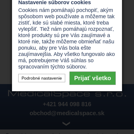
Nastavenie súborov cookies
s ktorým môžete holdovať športom, ako je cyklistika,
Cookies nám pomáhajú pochopiť, akým
in-liny či dokonca sánkovanie.
spôsobom web používate a môžeme tak
zistiť, kde sú slabé miesta, ktoré treba
vylepšiť. Tiež nám pomáhajú rozpoznať,
Ak uvažujete nad kúpou
invalidného vozíka
trojkolesového
, neváhajte a prejdite na webové
ktoré produkty sú pre Vás zaujímavé a
stránky
www.invoziky.sk
, kde nájdete celý rad týchto
ktoré nie, takže môžeme obmieňať našu
vozíkov
a
skútrov
, ale aj polohovacie postele či
ponuku, aby pre Vás bola ešte
mechanické invalidné vozíky.
Kontaktné telefónne
zaujímavejšia. Aby všetko fungovalo ako
číslo je +421 944 098 816.
má, potrebujeme Váš súhlas so
spracovaním týchto súborov.
Prijať všetko
Podrobné nastavenie
+421 944 098 816
obchod@medicalspace.sk
❯