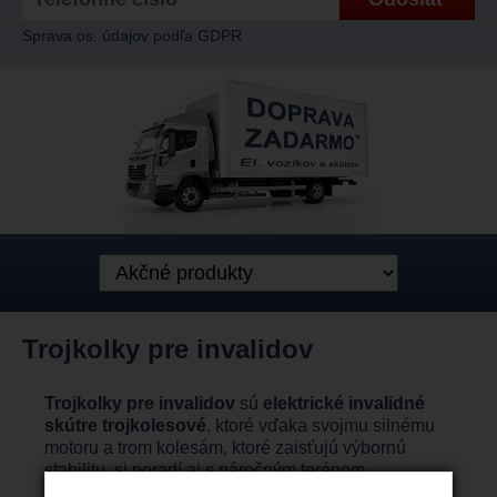
Správa os. údajov podľa GDPR
Trojkolky pre invalidov
Trojkolky pre invalidov
sú
elektrické invalidné
skútre trojkolesové
, ktoré vďaka svojmu silnému
motoru a trom kolesám, ktoré zaisťujú výbornú
stabilitu, si poradí aj s náročným terénom.
Trojkolkou
nazývame i
športové invalidné vozíky,