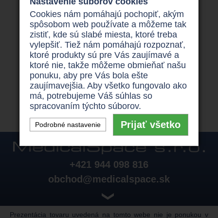
Nastavenie súborov cookies
skúter Meyra Cityliner .
Cookies nám pomáhajú pochopiť, akým
Na trhu je veľa
invalidných vozíkov a skútrov ,
spôsobom web používate a môžeme tak
ktoré sú ako mechanické tak elektrické. Ak teda
zistiť, kde sú slabé miesta, ktoré treba
máte záujem o kúpu
invalidného vozíka
alebo
vylepšiť. Tiež nám pomáhajú rozpoznať,
skútra
, neváhajte sa obrátiť na telefónne číslo
ktoré produkty sú pre Vás zaujímavé a
+421 944 098 816, ku Vám sa všetkým
ktoré nie, takže môžeme obmieňať našu
poradí odborne vyškolený špecialista .
Elektrický
ponuku, aby pre Vás bola ešte
invalidný skúter Schoprider
nájdete
zaujímavejšia. Aby všetko fungovalo ako
na
http://invoziky.sk/produkty/stvorkolesove-skutre
.
má, potrebujeme Váš súhlas so
spracovaním týchto súborov.
Prijať všetko
Podrobné nastavenie
+421 944 098 816
obchod@medicalspace.sk
❯
Prezentácia tovaru uvedená na tomto webe nie je ponukou v