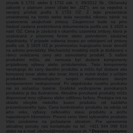
zmysle § 1731 alebo § 1732 zák. č. 89/2012 Sb., Občanský
zákoník v platnom znení (ďalej len „OZ“), ani sa nejedná o
verejný prísľub podľa § 1733 OZ. Z tejto prezentácie
umiestnenej na tomto webe teda nevzniká nikomu nárok na
uzatvorenie akejkoľvek zmluvy. Záujemcovi bude na jeho
žiadosť zaslaná predzmluvná dokumentácia podľa ust. § 1820 a
nasl. OZ. Cena je záväzná v okamihu uzavretia zmluvy, ktorá je
uzatváraná v písomnej forme alebo potvrdením záväznej
objednávky. V prípade vrátenia tovaru po odstúpení od zmluvy
podľa ust. § 1829 OZ je povinnosťou kupujúceho tovar doručiť
na adresu prevádzky. Mechanický invalidný vozík je dodávaný v
rámci uvádzanej ceny ako samostatný produkt. S našimi
produktmi môžu, ale nemusia byť dodané komponenty
príplatkovej výbavy alebo príslušenstva. Tieto komponenty
nevstupujú do ceny daného produktu a môžu byť dodané ako
bonusový tovar alebo ako tovar, ktorý je nutné dodať s určitým
produktom nedovoľujúcim svojimi vlastnosťami daným
komponentom nedisponovať. Pri objednávke nového produktu
nie sú súčasťou batérie. Grafické vyobrazenie ponúkaných
produktov je iba ilustratívne. Aktuálne ponúkané produkty môžu
disponovať inou výbavou alebo odlišnou farbou. Predajca má na
sklade obvykle niekoľko kusov produktu od každého
prezentovaného typu. Cena konkrétneho produktu sa odvíja od
jeho veku, výbavy, celkového stavu produktu a počtu
najazdených kilometrov. Presnú cenu Vami vybraného produktu
Vám oznámime na požiadanie obratom. Pre upresnenie
aktuálnej ponuky nás kontaktujte na tel.:
+421 944 098 816
alebo na e-mail:
obchod@medicalspace.sk
.
* Doprava zadarmo