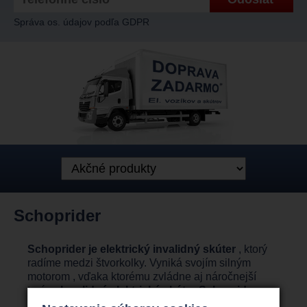
Správa os. údajov podľa GDPR
Schoprider
Schoprider je elektrický invalidný skúter
, ktorý
radíme medzi štvorkolky. Vyniká svojím silným
motorom , vďaka ktorému zvládne aj náročnejší
terén .
Invalidný elektrický skúter Schoprider
patrí do rovnakej skupiny ako napríklad
invallidní