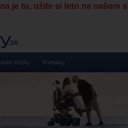
a je tu, užite si leto na našom s
asté otázky
Kontakty