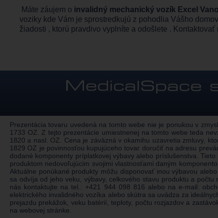
Máte záujem o
invalidný mechanický vozík Excel Van
voziky
kde Vám je sprostredkujú z pohodlia Vášho domova 
žiadosti , ktorú pravdivo vyplníte a odošlete . Kontaktov
Prezentácia tovaru uvedená na tomto webe nie je ponukou v zmysle
1733 OZ. Z tejto prezentácie umiestnenej na tomto webe teda nev
1820 a nasl. OZ. Cena je záväzná v okamihu uzavretia zmluvy, kto
1829 OZ je povinnosťou kupujúceho tovar doručiť na adresu prevád
dodané komponenty príplatkovej výbavy alebo príslušenstva. Tieto
produktom nedovoľujúcim svojimi vlastnosťami daným komponentom n
Aktuálne ponúkané produkty môžu disponovať inou výbavou alebo 
sa odvíja od jeho veku, výbavy, celkového stavu produktu a počt
nás kontaktujte na tel.:
+421 944 098 816
alebo na e-mail:
obch
elektrického invalidného vozíka alebo skútra sa uvádza za ideálnyc
prejazdu prekážok, veku batérií, teploty, počtu rozjazdov a zastá
na webovej stránke.