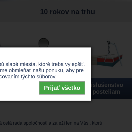
10 rokov na trhu
slabé miesta, ktoré treba vylepšiť.
žeme obmieňať našu ponuku, aby pre
covaním týchto súborov.
cie
Príslušenstvo
Príslušenstvo
Prijať všetko
e
k vozíkom
k posteliam
celá rada spoločností a záleží len na Vás , ktorú