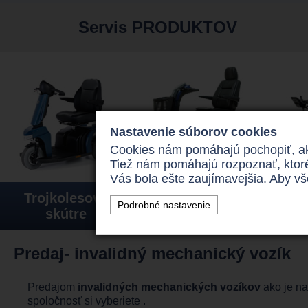
Servis PRODUKTOV
Nastavenie súborov cookies
Cookies nám pomáhajú pochopiť, aký
Tiež nám pomáhajú rozpoznať, ktor
Vás bola ešte zaujímavejšia. Aby v
Trojkolesové
Štvorkolesové
E
Podrobné nastavenie
skútre
skútre
inva
Predaj- invalidný mechanický vozík
Predajom
invalidných mechanických vozíkov
ako je na
spoločnosť si vyberiete .