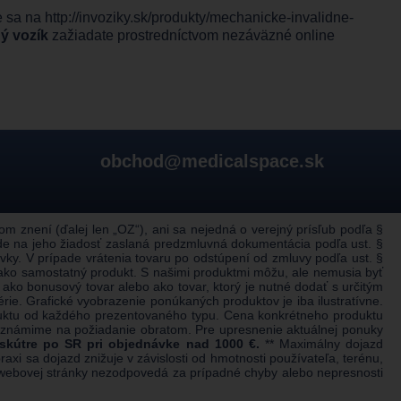
e sa na
http://invoziky.sk/produkty/mechanicke-invalidne-
ný vozík
zažiadate prostredníctvom nezáväzné online
obchod@medicalspace.sk
 znení (ďalej len „OZ“), ani sa nejedná o verejný prísľub podľa §
de na jeho žiadosť zaslaná predzmluvná dokumentácia podľa ust. §
ky. V prípade vrátenia tovaru po odstúpení od zmluvy podľa ust. §
 ako samostatný produkt. S našimi produktmi môžu, ale nemusia byť
ko bonusový tovar alebo ako tovar, ktorý je nutné dodať s určitým
e. Grafické vyobrazenie ponúkaných produktov je iba ilustratívne.
duktu od každého prezentovaného typu. Cena konkrétneho produktu
 oznámime na požiadanie obratom. Pre upresnenie aktuálnej ponuky
 skútre po SR pri objednávke nad 1000 €.
** Maximálny dojazd
xi sa dojazd znižuje v závislosti od hmotnosti používateľa, terénu,
eľ webovej stránky nezodpovedá za prípadné chyby alebo nepresnosti