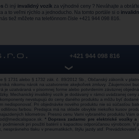
os
či iný
invalidný vozík
za výhodné ceny ? Neváhajte a obráťt
a to veľmi rýchlo a jednoducho. Na tomto portále si o
invalid
ať nás tiež môžete na telefónnom čísle +421 944 098 816.
+421 944 098 816
❯
 § 1731 alebo § 1732 zák. č. 89/2012 Sb., Občanský zákoník v platnom
zniká nikomu nárok na uzatvorenie akejkoľvek zmluvy. Záujemcovi bu
rá je uzatváraná v písomnej forme alebo potvrdením záväznej objednáv
zky. Mechanický invalidný vozík je dodávaný v rámci uvádzanej ceny
 komponenty nevstupujú do ceny daného produktu a môžu byť dodané a
edisponovať. Pri objednávke nového produktu nie sú súčasťou batéri
odlišnou farbou. Predajca má na sklade obvykle niekoľko kusov pro
u najazdených kilometrov. Presnú cenu Vami vybraného produktu Vám
od@medicalspace.sk
.
* Doprava zadarmo pre elektrické vozíky a
h podmienok pri použití batérií s kapacitou odporúčanou výrobcom. V pra
vok, nesprávneho tlaku v pneumatikách, štýlu jazdy atď. Prevádzkovat