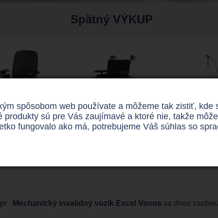
Spätný VÝKUP
m spôsobom web používate a môžeme tak zistiť, kde sú 
é produkty sú pre Vás zaujímavé a ktoré nie, takže mô
šetko fungovalo ako má, potrebujeme Váš súhlas so spra
lektrické
Mechanické
Polohova
lidné vozíky
invalidné vozíky
postel
pr .
Mechanický invalidný vozík Excel Vanos
sa dnes zaoberá 