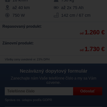
16 km/h
750 kg
až 40 km
až 2x 75 Ah
750 W
142 cm / 67 cm
Repasovaný produkt:
1.260 €
od
Zánovní produkt:
1.730 €
od
Všetky ceny uvedené vr. 23% DPH
Nezáväzný dopytový formulár
Zanechajte nám Vaše telefónne číslo a my sa Vám
ozveme.
Správa os. údajov podľa GDPR