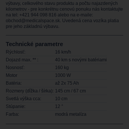
výbavy, celkového stavu produktu a počtu najazdených
kilometrov - pre konkrétnu cenovú ponuku nás kontaktujte
na tel:
+421 944 098 816
alebo na e-maile:
obchod@medicalspace.sk
. Uvedená cena vozíka platia
pre jeho základnú výbavu.
Technické parametre
Rýchlosť:
16 km/h
Dojazd max. ** :
40 km s novými batériami
Nosnosť:
160 kg
Motor
1000 W
Batéria:
až 2x 75 Ah
Rozmery (dĺžka / šírka):
145 cm / 67 cm
Svetlá výška cca:
10 cm
Stúpanie:
12 °
Farba:
modrá metalíza