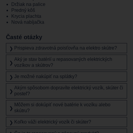
Držiak na palice
Predný kôš
Krycia plachta
Nová nabíjačka
Časté otázky
Prispieva zdravotná poisťovňa na elektro skútre?
❯
Aký je stav batérií u repasovaných elektrických
❯
vozíkov a skútrov?
Je možné nakúpiť na splátky?
❯
Akým spôsobom dopravíte elektrický vozík, skúter či
❯
posteľ?
Môžem si dokúpiť nové batérie k vozíku alebo
❯
skútru?
Koľko váži elektrický vozík či skúter?
❯