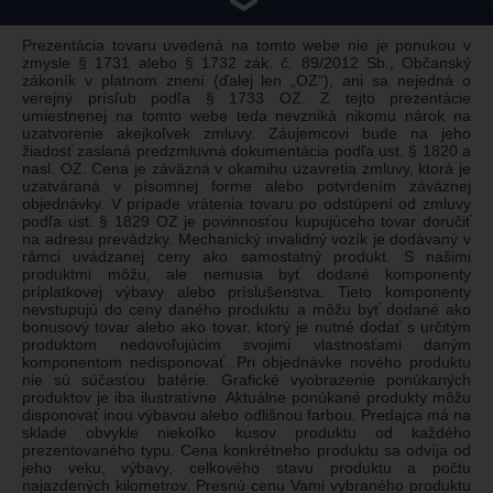
❯
Prezentácia tovaru uvedená na tomto webe nie je ponukou v
zmysle § 1731 alebo § 1732 zák. č. 89/2012 Sb., Občanský
zákoník v platnom znení (ďalej len „OZ“), ani sa nejedná o
verejný prísľub podľa § 1733 OZ. Z tejto prezentácie
umiestnenej na tomto webe teda nevzniká nikomu nárok na
uzatvorenie akejkoľvek zmluvy. Záujemcovi bude na jeho
žiadosť zaslaná predzmluvná dokumentácia podľa ust. § 1820 a
nasl. OZ. Cena je záväzná v okamihu uzavretia zmluvy, ktorá je
uzatváraná v písomnej forme alebo potvrdením záväznej
objednávky. V prípade vrátenia tovaru po odstúpení od zmluvy
podľa ust. § 1829 OZ je povinnosťou kupujúceho tovar doručiť
na adresu prevádzky. Mechanický invalidný vozík je dodávaný v
rámci uvádzanej ceny ako samostatný produkt. S našimi
produktmi môžu, ale nemusia byť dodané komponenty
príplatkovej výbavy alebo príslušenstva. Tieto komponenty
nevstupujú do ceny daného produktu a môžu byť dodané ako
bonusový tovar alebo ako tovar, ktorý je nutné dodať s určitým
produktom nedovoľujúcim svojimi vlastnosťami daným
komponentom nedisponovať. Pri objednávke nového produktu
nie sú súčasťou batérie. Grafické vyobrazenie ponúkaných
produktov je iba ilustratívne. Aktuálne ponúkané produkty môžu
disponovať inou výbavou alebo odlišnou farbou. Predajca má na
sklade obvykle niekoľko kusov produktu od každého
prezentovaného typu. Cena konkrétneho produktu sa odvíja od
jeho veku, výbavy, celkového stavu produktu a počtu
najazdených kilometrov. Presnú cenu Vami vybraného produktu