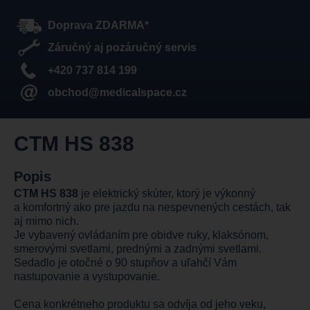
Doprava ZDARMA*
Záručný aj pozáručný servis
+420 737 814 199
obchod@medicalspace.cz
CTM HS 838
Popis
CTM HS 838
je elektrický skúter, ktorý je výkonný
a komfortný ako pre jazdu na nespevnených cestách, tak
aj mimo nich.
Je vybavený ovládaním pre obidve ruky, klaksónom,
smerovými svetlami, prednými a zadnými svetlami.
Sedadlo je otočné o 90 stupňov a uľahčí Vám
nastupovanie a vystupovanie.
Cena konkrétneho produktu sa odvíja od jeho veku,