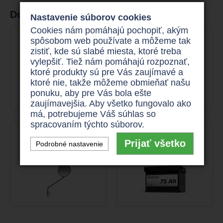
Doporučené príslušenstvo
Nastavenie súborov cookies
Cookies nám pomáhajú pochopiť, akým
DRÔTENÝ KOŠÍK
DRŽIAK NA PALICE
spôsobom web používate a môžeme tak
zistiť, kde sú slabé miesta, ktoré treba
80 €
55 €
vylepšiť. Tiež nám pomáhajú rozpoznať,
ktoré produkty sú pre Vás zaujímavé a
ktoré nie, takže môžeme obmieňať našu
ponuku, aby pre Vás bola ešte
zaujímavejšia. Aby všetko fungovalo ako
má, potrebujeme Váš súhlas so
spracovaním týchto súborov.
ZRKADLO
BATÉRIA 75 AH - K
VOZÍKU
Prijať všetko
Podrobné nastavenie
od
25 €
od
225 €