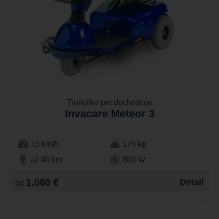
Trojkolka pre dochodcov
Invacare Meteor 3
15 km/h
175 kg
až 40 km
800 W
1.060 €
Detail
od