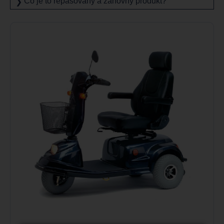
Čo je to repasovaný a zánovný produkt?
❯