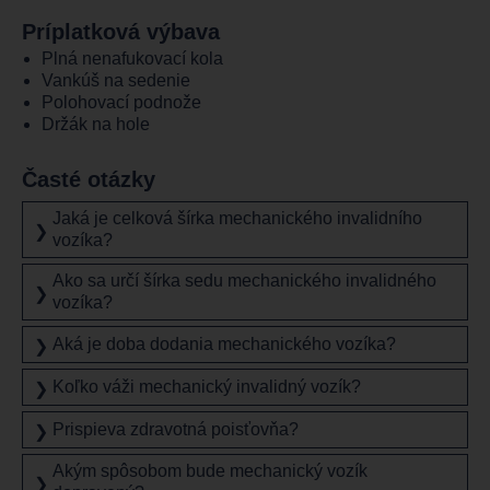
Príplatková výbava
Plná nenafukovací kola
Vankúš na sedenie
Polohovací podnože
Držák na hole
Časté otázky
Jaká je celková šírka mechanického invalidního
❯
vozíka?
Ako sa určí šírka sedu mechanického invalidného
❯
vozíka?
Aká je doba dodania mechanického vozíka?
❯
Koľko váži mechanický invalidný vozík?
❯
Prispieva zdravotná poisťovňa?
❯
Akým spôsobom bude mechanický vozík
❯