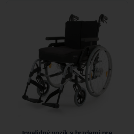
Invalidný vozík s brzdami pre