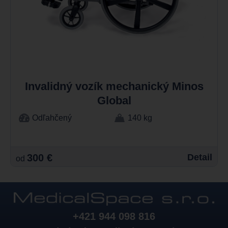
Invalidný vozík mechanický Minos
Global
Odľahčený
140 kg
300 €
Detail
od
+421 944 098 816