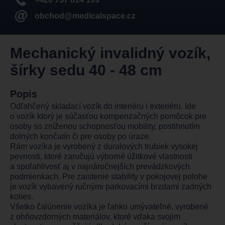
obchod@medicalspace.cz
Mechanický invalidný vozík,
šírky sedu 40 - 48 cm
Popis
Odľahčený skladací vozík do interiéru i exteriéru. Ide
o vozík ktorý je súčasťou kompenzačných pomôcok pre
osoby so zníženou schopnosťou mobility, postihnutím
dolných končatín či pre osoby po úraze.
Rám vozíka je vyrobený z duralových trubiek vysokej
pevnosti, ktoré zaručujú výborné úžitkové vlastnosti
a spoľahlivosť aj v najnáročnejších prevádzkových
podmienkach. Pre zaistenie stability v pokojovej polohe
je vozík vybavený ručnými parkovacími brzdami zadných
kolies.
Všetko čalúnenie vozíka je ľahko umývateľné, vyrobené
z ohňovzdorných materiálov, ktoré vďaka svojim