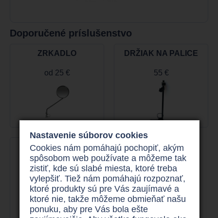
Doporučené príslušenstvo
ZRKADLO
DRŽIAK NA PALICE
od
25 €
55 €
Nastavenie súborov cookies
DRÔTENÝ KOŠÍK
Cookies nám pomáhajú pochopiť, akým
spôsobom web používate a môžeme tak
80 €
zistiť, kde sú slabé miesta, ktoré treba
vylepšiť. Tiež nám pomáhajú rozpoznať,
ktoré produkty sú pre Vás zaujímavé a
ktoré nie, takže môžeme obmieňať našu
ponuku, aby pre Vás bola ešte