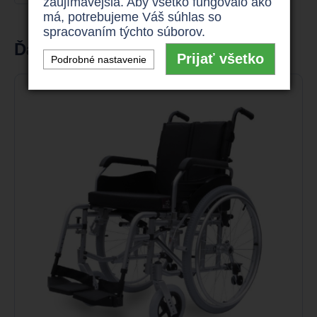
zaujímavejšia. Aby všetko fungovalo ako
má, potrebujeme Váš súhlas so
spracovaním týchto súborov.
Ďalšie produkty v kategórii
Prijať všetko
Podrobné nastavenie