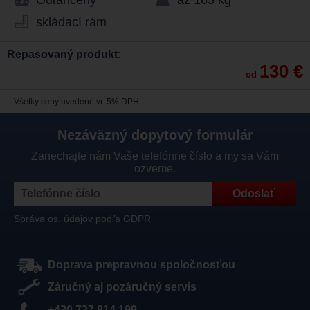
Odľahčený
až 165 kg
skládací rám
Repasovaný produkt:
130 €
od
Všetky ceny uvedené vr. 5% DPH
Nezáväzný dopytový formulár
Zanechajte nám Vaše telefónne číslo a my sa Vám
ozveme.
Správa os. údajov podľa GDPR
Doprava prepravnou spoločnosťou
Záručný aj pozáručný servis
+420 737 814 199