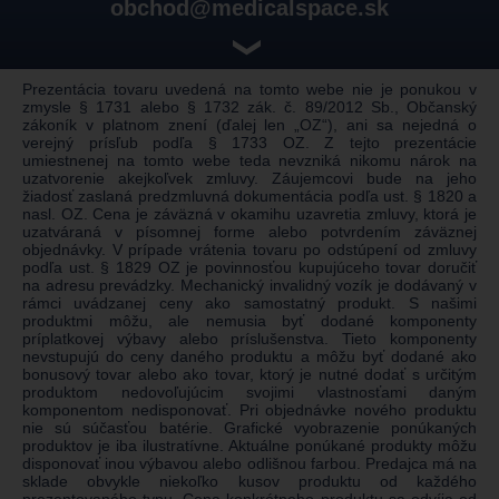
obchod@medicalspace.sk
❯
Prezentácia tovaru uvedená na tomto webe nie je ponukou v
zmysle § 1731 alebo § 1732 zák. č. 89/2012 Sb., Občanský
zákoník v platnom znení (ďalej len „OZ“), ani sa nejedná o
verejný prísľub podľa § 1733 OZ. Z tejto prezentácie
umiestnenej na tomto webe teda nevzniká nikomu nárok na
uzatvorenie akejkoľvek zmluvy. Záujemcovi bude na jeho
žiadosť zaslaná predzmluvná dokumentácia podľa ust. § 1820 a
nasl. OZ. Cena je záväzná v okamihu uzavretia zmluvy, ktorá je
uzatváraná v písomnej forme alebo potvrdením záväznej
objednávky. V prípade vrátenia tovaru po odstúpení od zmluvy
podľa ust. § 1829 OZ je povinnosťou kupujúceho tovar doručiť
na adresu prevádzky. Mechanický invalidný vozík je dodávaný v
rámci uvádzanej ceny ako samostatný produkt. S našimi
produktmi môžu, ale nemusia byť dodané komponenty
príplatkovej výbavy alebo príslušenstva. Tieto komponenty
nevstupujú do ceny daného produktu a môžu byť dodané ako
bonusový tovar alebo ako tovar, ktorý je nutné dodať s určitým
produktom nedovoľujúcim svojimi vlastnosťami daným
komponentom nedisponovať. Pri objednávke nového produktu
nie sú súčasťou batérie. Grafické vyobrazenie ponúkaných
produktov je iba ilustratívne. Aktuálne ponúkané produkty môžu
disponovať inou výbavou alebo odlišnou farbou. Predajca má na
sklade obvykle niekoľko kusov produktu od každého