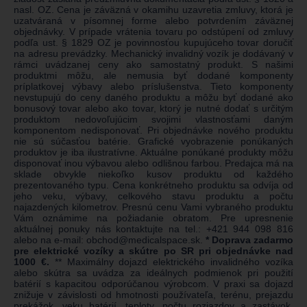
nasl. OZ. Cena je záväzná v okamihu uzavretia zmluvy, ktorá je
uzatváraná v písomnej forme alebo potvrdením záväznej
objednávky. V prípade vrátenia tovaru po odstúpení od zmluvy
podľa ust. § 1829 OZ je povinnosťou kupujúceho tovar doručiť
na adresu prevádzky. Mechanický invalidný vozík je dodávaný v
rámci uvádzanej ceny ako samostatný produkt. S našimi
produktmi môžu, ale nemusia byť dodané komponenty
príplatkovej výbavy alebo príslušenstva. Tieto komponenty
nevstupujú do ceny daného produktu a môžu byť dodané ako
bonusový tovar alebo ako tovar, ktorý je nutné dodať s určitým
produktom nedovoľujúcim svojimi vlastnosťami daným
komponentom nedisponovať. Pri objednávke nového produktu
nie sú súčasťou batérie. Grafické vyobrazenie ponúkaných
produktov je iba ilustratívne. Aktuálne ponúkané produkty môžu
disponovať inou výbavou alebo odlišnou farbou. Predajca má na
sklade obvykle niekoľko kusov produktu od každého
prezentovaného typu. Cena konkrétneho produktu sa odvíja od
jeho veku, výbavy, celkového stavu produktu a počtu
najazdených kilometrov. Presnú cenu Vami vybraného produktu
Vám oznámime na požiadanie obratom. Pre upresnenie
aktuálnej ponuky nás kontaktujte na tel.:
+421 944 098 816
alebo na e-mail:
obchod@medicalspace.sk
.
* Doprava zadarmo
pre elektrické vozíky a skútre po SR pri objednávke nad
1000 €.
** Maximálny dojazd elektrického invalidného vozíka
alebo skútra sa uvádza za ideálnych podmienok pri použití
batérií s kapacitou odporúčanou výrobcom. V praxi sa dojazd
znižuje v závislosti od hmotnosti používateľa, terénu, prejazdu
prekážok, veku batérií, teploty, počtu rozjazdov a zastávok,