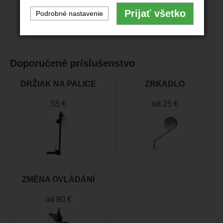
Prijať všetko
Podrobné nastavenie
Doporučené príslušenstvo
DRŽIAK NA PALICE
ZRKADLO
55 €
od
25 €
ZMĚNA OVLÁDÁNÍ
od
80 €