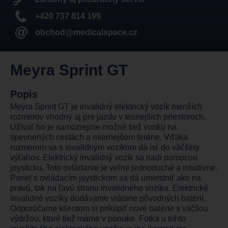
+420 737 814 199
obchod@medicalspace.cz
Meyra Sprint GT
Popis
Meyra Sprint GT je invalidný elektrický vozík menších
rozmerov vhodný aj pre jazdu v tesnejších priestoroch.
Užívať ho je samozrejme možné tiež vonku na
spevnených cestách a miernejšom teréne. Vďaka
rozmerom sa s invalidným vozíkom dá ísť do väčšiny
výťahov. Elektrický invalidný vozík sa riadi pomocou
joysticku. Toto ovládanie je veľmi jednoduché a intuitívne.
Panel s ovládacím joystickom sa dá umiestniť ako na
pravú, tak na ľavú stranu invalidného vozíka. Elektrické
invalidné vozíky dodávame vrátane pôvodných batérií.
Odporúčame klientom si prikúpiť nové batérie s väčšou
výdržou, ktoré tiež máme v ponuke. Fotka u tohto