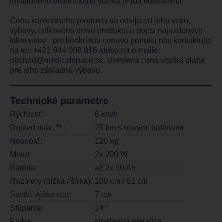
invalidného elektrického vozíka je iba ilustratívna.
Cena konkrétneho produktu sa odvíja od jeho veku,
výbavy, celkového stavu produktu a počtu najazdených
kilometrov - pre konkrétnu cenovú ponuku nás kontaktujte
na tel:
+421 944 098 816
alebo na e-maile:
obchod@medicalspace.sk
. Uvedená cena vozíka platia
pre jeho základnú výbavu.
Technické parametre
Rýchlosť:
6 km/h
Dojazd max. ** :
25 km s novými batériami
Nosnosť:
120 kg
Motor
2x 200 W
Batéria:
až 2x 50 Ah
Rozmery (dĺžka / šírka):
100 cm / 61 cm
Svetlá výška cca:
7 cm
Stúpanie:
14 °
Farba:
strieborná metalíza