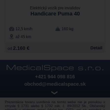
Elektrický vozík pre invalidov
Handicare Puma 40
12,5 km/h
160 kg
až 45 km
2.160 €
Detail
od
+421 944 098 816
obchod@medicalspace.sk
❯
Prezentácia tovaru uvedená na tomto webe nie je ponukou v
zmysle § 1731 alebo § 1732 zák. č. 89/2012 Sb., Občanský
zákoník v platnom znení (ďalej len „OZ“), ani sa nejedná o