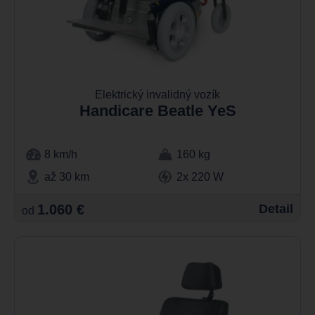
Elektrický invalidný vozík
Handicare Beatle YeS
8 km/h
160 kg
až 30 km
2x 220 W
1.060 €
Detail
od