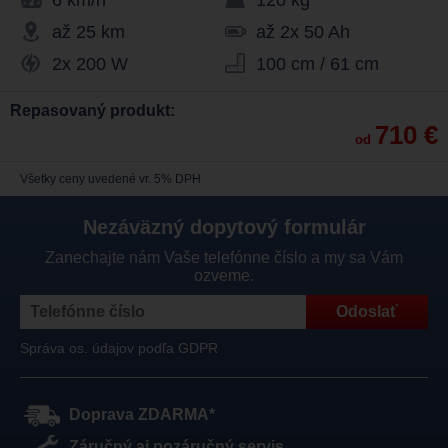
6 km/h
120 kg
až 25 km
až 2x 50 Ah
2x 200 W
100 cm / 61 cm
Repasovaný produkt:
710 €
od
Všetky ceny uvedené vr. 5% DPH
Nezáväzný dopytový formulár
Zanechajte nám Vaše telefónne číslo a my sa Vám
ozveme.
Správa os. údajov podľa GDPR
Doprava ZDARMA*
Záručný aj pozáručný servis