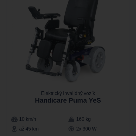
Elektrický invalidný vozík
Handicare Puma YeS
10 km/h
160 kg
až 45 km
2x 300 W