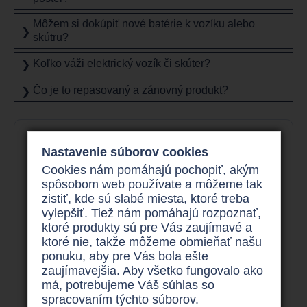
Môžem si dokúpiť nové batérie k vozíku alebo
❯
skútru?
Koľko váži elektrický vozík či skúter?
❯
Čo je to repasovaný a zánovný produkt?
❯
Nastavenie súborov cookies
Cookies nám pomáhajú pochopiť, akým
spôsobom web používate a môžeme tak
zistiť, kde sú slabé miesta, ktoré treba
vylepšiť. Tiež nám pomáhajú rozpoznať,
ktoré produkty sú pre Vás zaujímavé a
ktoré nie, takže môžeme obmieňať našu
ponuku, aby pre Vás bola ešte
zaujímavejšia. Aby všetko fungovalo ako
má, potrebujeme Váš súhlas so
spracovaním týchto súborov.