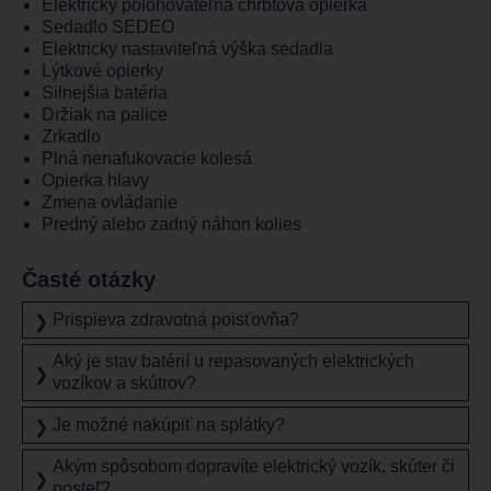
Elektricky polohovateľná chrbtová opierka
Sedadlo SEDEO
Elektricky nastaviteľná výška sedadla
Lýtkové opierky
Silnejšia batéria
Držiak na palice
Zrkadlo
Plná nenafukovacie kolesá
Opierka hlavy
Zmena ovládanie
Predný alebo zadný náhon kolies
Časté otázky
Prispieva zdravotná poisťovňa?
❯
Aký je stav batérií u repasovaných elektrických
❯
vozíkov a skútrov?
Je možné nakúpiť na splátky?
❯
Akým spôsobom dopravíte elektrický vozík, skúter či
❯
posteľ?