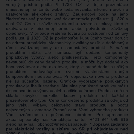
verejný prísľub podľa § 1733 OZ. Z tejto prezentácie
umiestnenej na tomto webe teda nevzniká nikomu nárok na
uzatvorenie akejkoľvek zmluvy. Záujemcovi bude na jeho
žiadosť zaslaná predzmluvná dokumentácia podľa ust. § 1820 a
nasl. OZ. Cena je záväzná v okamihu uzavretia zmluvy, ktorá je
uzatváraná v písomnej forme alebo potvrdením záväznej
objednávky. V prípade vrátenia tovaru po odstúpení od zmluvy
podľa ust. § 1829 OZ je povinnosťou kupujúceho tovar doručiť
na adresu prevádzky. Mechanický invalidný vozík je dodávaný v
rámci uvádzanej ceny ako samostatný produkt. S našimi
produktmi môžu, ale nemusia byť dodané komponenty
príplatkovej výbavy alebo príslušenstva. Tieto komponenty
nevstupujú do ceny daného produktu a môžu byť dodané ako
bonusový tovar alebo ako tovar, ktorý je nutné dodať s určitým
produktom nedovoľujúcim svojimi vlastnosťami daným
komponentom nedisponovať. Pri objednávke nového produktu
nie sú súčasťou batérie. Grafické vyobrazenie ponúkaných
produktov je iba ilustratívne. Aktuálne ponúkané produkty môžu
disponovať inou výbavou alebo odlišnou farbou. Predajca má na
sklade obvykle niekoľko kusov produktu od každého
prezentovaného typu. Cena konkrétneho produktu sa odvíja od
jeho veku, výbavy, celkového stavu produktu a počtu
najazdených kilometrov. Presnú cenu Vami vybraného produktu
Vám oznámime na požiadanie obratom. Pre upresnenie
aktuálnej ponuky nás kontaktujte na tel.:
+421 944 098 816
alebo na e-mail:
obchod@medicalspace.sk
.
* Doprava zadarmo
pre elektrické vozíky a skútre po SR pri objednávke nad
1000 €.
** Maximálny dojazd elektrického invalidného vozíka