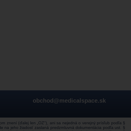
obchod@medicalspace.sk
 znení (ďalej len „OZ“), ani sa nejedná o verejný prísľub podľa §
de na jeho žiadosť zaslaná predzmluvná dokumentácia podľa ust. §