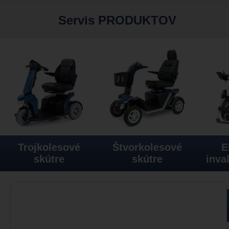
Servis PRODUKTOV
Trojkolesové
Štvorkolesové
E
skútre
skútre
inva