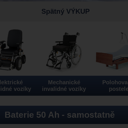
Spätný VÝKUP
lektrické
Mechanické
Polohova
lidné vozíky
invalidné vozíky
postel
Baterie 50 Ah - samostatně