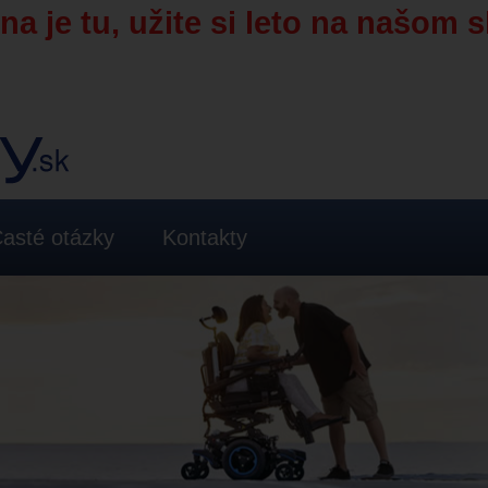
a je tu, užite si leto na našom s
asté otázky
Kontakty