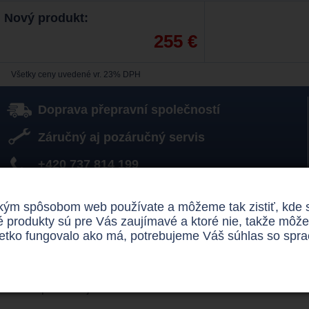
Nový produkt:
255 €
Všetky ceny uvedené vr. 23% DPH
Doprava přepravní společností
Záručný aj pozáručný servis
+420 737 814 199
obchod@medicalspace.cz
m spôsobom web používate a môžeme tak zistiť, kde sú 
é produkty sú pre Vás zaujímavé a ktoré nie, takže mô
Baterie 50 Ah - samostatně
šetko fungovalo ako má, potrebujeme Váš súhlas so spra
Popis
Fotka produktu je iba ilustratívna.