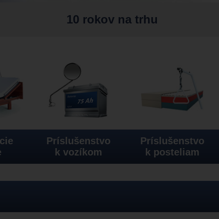
10 rokov na trhu
cie
Príslušenstvo
Príslušenstvo
e
k vozíkom
k posteliam