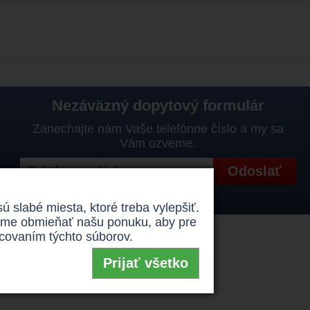
Nezáväzný dopytový formulár
Zanechajte nám Vaše telefónne číslo a my sa
Vám ozveme.
Správa os. údajov podľa GDPR
slabé miesta, ktoré treba vylepšiť.
žeme obmieňať našu ponuku, aby pre
covaním týchto súborov.
Prijať všetko